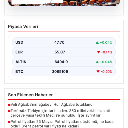
05.08.2026
Terörsüz Türkiye için tarihi adım. 360
Piyasa Verileri
milletvekili imza attı, çerçeve yasa
teklifi Meclis’e sunuldu! İşte ayrıntılar
USD
47.70
▲ +0.04%
{"title":"Terörsüz Türkiye İçin Önemli Hukuki Adım: 360
Milletvekilinin İmzasıyla Çerçeve Yasa Teklifi Meclis'e
EUR
55.07
▼ -0.14%
Sunuldu","content":"Türkiye'de…
ALTIN
6494.9
▲ +0.04%
BTC
3065109
▼ -0.20%
Son Eklenen Haberler
Veli Ağbaba’nın ağabeyi Hür Ağbaba tutuklandı
■
Terörsüz Türkiye için tarihi adım. 360 milletvekili imza attı,
■
çerçeve yasa teklifi Meclis’e sunuldu! İşte ayrıntılar
Petrol fiyatları 25 Mayıs: Petrol fiyatları düştü mü, ne kadar
■
oldu? Brent petrol varil fiyatı ne kadar?