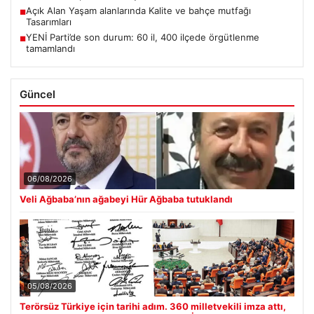
Açık Alan Yaşam alanlarında Kalite ve bahçe mutfağı
■
Tasarımları
YENİ Parti’de son durum: 60 il, 400 ilçede örgütlenme
■
tamamlandı
Güncel
06/08/2026
Veli Ağbaba’nın ağabeyi Hür Ağbaba tutuklandı
05/08/2026
Terörsüz Türkiye için tarihi adım. 360 milletvekili imza attı,