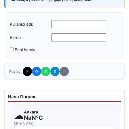
Kullanıcı adı:
Parola:
Beni hatırla
Paylaş:
Hava Durumu
☁
Ankara
NaN°C
ŞEHIR SEÇ