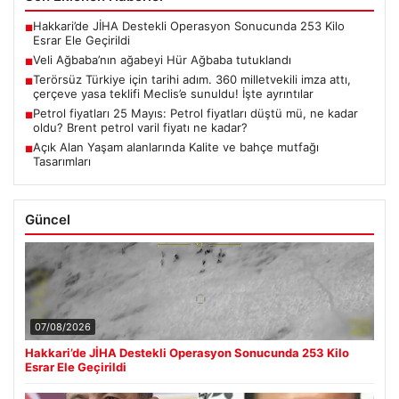
Hakkari’de JİHA Destekli Operasyon Sonucunda 253 Kilo
■
Esrar Ele Geçirildi
Veli Ağbaba’nın ağabeyi Hür Ağbaba tutuklandı
■
Terörsüz Türkiye için tarihi adım. 360 milletvekili imza attı,
■
çerçeve yasa teklifi Meclis’e sunuldu! İşte ayrıntılar
Petrol fiyatları 25 Mayıs: Petrol fiyatları düştü mü, ne kadar
■
oldu? Brent petrol varil fiyatı ne kadar?
Açık Alan Yaşam alanlarında Kalite ve bahçe mutfağı
■
Tasarımları
Güncel
07/08/2026
Hakkari’de JİHA Destekli Operasyon Sonucunda 253 Kilo
Esrar Ele Geçirildi