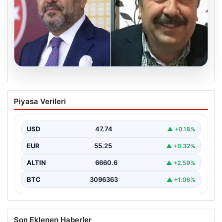
06.08.2026
Veli Ağbaba’nın ağabeyi Hür Ağbaba
Piyasa Verileri
tutuklandı
USD
47.74
▲ +0.18%
EUR
55.25
▲ +0.32%
ALTIN
6660.6
▲ +2.59%
BTC
3096363
▲ +1.06%
Son Eklenen Haberler