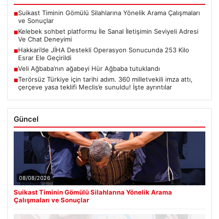
Suikast Timinin Gömülü Silahlarına Yönelik Arama Çalışmaları
■
ve Sonuçlar
Kelebek sohbet platformu İle Sanal İletişimin Seviyeli Adresi
■
Ve Chat Deneyimi
Hakkari’de JİHA Destekli Operasyon Sonucunda 253 Kilo
■
Esrar Ele Geçirildi
Veli Ağbaba’nın ağabeyi Hür Ağbaba tutuklandı
■
Terörsüz Türkiye için tarihi adım. 360 milletvekili imza attı,
■
çerçeve yasa teklifi Meclis’e sunuldu! İşte ayrıntılar
Güncel
08/08/2026
Suikast Timinin Gömülü Silahlarına Yönelik Arama
Çalışmaları ve Sonuçlar