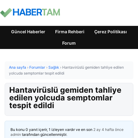
Güncel Haberler
Firma Rehberi
Çerez Politikası
Forum
Ana sayfa
›
Forumlar
›
Sağlık
›
Hantavirüslü gemiden tahliye edilen
yolcuda semptomlar tespit edildi
Hantavirüslü gemiden tahliye
edilen yolcuda semptomlar
tespit edildi
Bu konu 0 yanıt içerir, 1 izleyen vardır ve en son
2 ay 4 hafta önce
admin
tarafından güncellenmiştir.