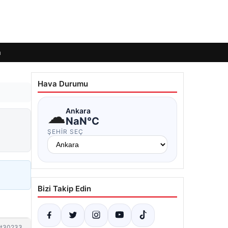
m
Hava Durumu
☁
Ankara
NaN°C
ŞEHIR SEÇ
Bizi Takip Edin
#30233