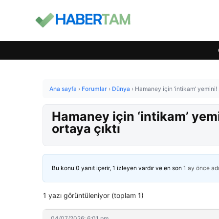
Ana sayfa
›
Forumlar
›
Dünya
›
Hamaney için ‘intikam’ yemini! 2
Hamaney için ‘intikam’ yemin
ortaya çıktı
Bu konu 0 yanıt içerir, 1 izleyen vardır ve en son
1 ay önce
ad
1 yazı görüntüleniyor (toplam 1)
04/07/2026: 6:01 pm