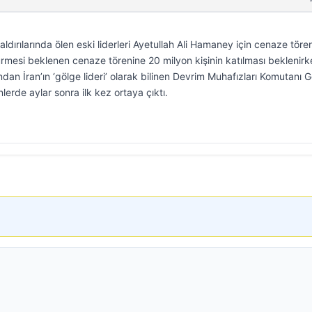
aldırılarında ölen eski liderleri Ayetullah Ali Hamaney için cenaze tören
ürmesi beklenen cenaze törenine 20 milyon kişinin katılması beklenirk
andan İran’ın ‘gölge lideri’ olarak bilinen Devrim Muhafızları Komutanı 
erde aylar sonra ilk kez ortaya çıktı.