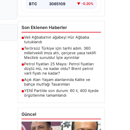
Hukuki Adım: 360 Milletvekilinin
BTC
3065109
▼ -0.20%
İmzasıyla Çerçeve Yasa Teklifi
Meclis'e
Sunuldu","content":"Türkiye'de…
Son Eklenen Haberler
Veli Ağbaba’nın ağabeyi Hür Ağbaba
■
tutuklandı
Terörsüz Türkiye için tarihi adım. 360
■
milletvekili imza attı, çerçeve yasa teklifi
Meclis’e sunuldu! İşte ayrıntılar
Petrol fiyatları 25 Mayıs: Petrol fiyatları
■
düştü mü, ne kadar oldu? Brent petrol
varil fiyatı ne kadar?
Açık Alan Yaşam alanlarında Kalite ve
■
bahçe mutfağı Tasarımları
YENİ Parti’de son durum: 60 il, 400 ilçede
■
örgütlenme tamamlandı
Güncel