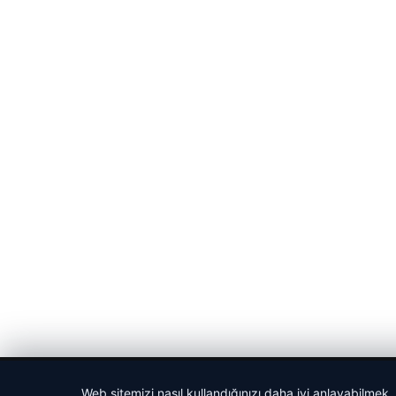
© 2026 Haber Tam – Güncel Haberler
Web sitemizi nasıl kullandığınızı daha iyi anlayabilmek,