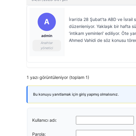
İran’da 28 Şubat’ta ABD ve İsrail s
A
düzenleniyor. Yaklaşık bir hafta s
‘intikam yeminleri’ ediliyor. Öte y
admin
Ahmed Vahidi de söz konusu törenl
Anahtar
yönetici
1 yazı görüntüleniyor (toplam 1)
Bu konuyu yanıtlamak için giriş yapmış olmalısınız.
Kullanıcı adı:
Parola: