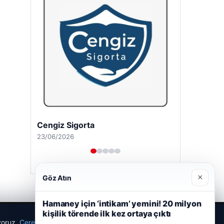
Cengiz Sigorta
23/06/2026
×
Göz Atın
Hamaney için ‘intikam’ yemini! 20 milyon
kişilik törende ilk kez ortaya çıktı
ıyoruz.
Çerez Politikamız
Reddet
Kabul Et