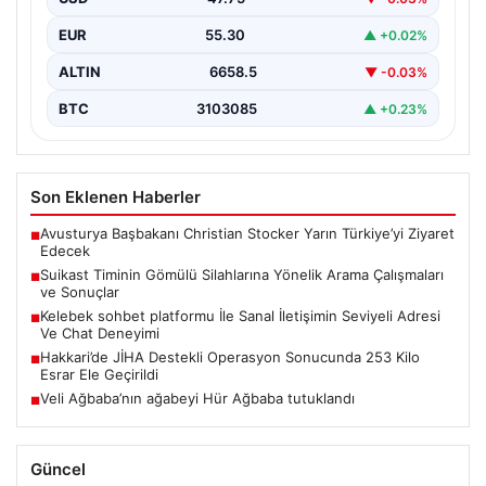
soruşturma kapsamında,…
EUR
55.30
▲ +0.02%
ALTIN
6658.5
▼ -0.03%
BTC
3103085
▲ +0.23%
Son Eklenen Haberler
Avusturya Başbakanı Christian Stocker Yarın Türkiye’yi Ziyaret
■
Edecek
Suikast Timinin Gömülü Silahlarına Yönelik Arama Çalışmaları
■
ve Sonuçlar
Kelebek sohbet platformu İle Sanal İletişimin Seviyeli Adresi
■
Ve Chat Deneyimi
Hakkari’de JİHA Destekli Operasyon Sonucunda 253 Kilo
■
Esrar Ele Geçirildi
Veli Ağbaba’nın ağabeyi Hür Ağbaba tutuklandı
■
Güncel