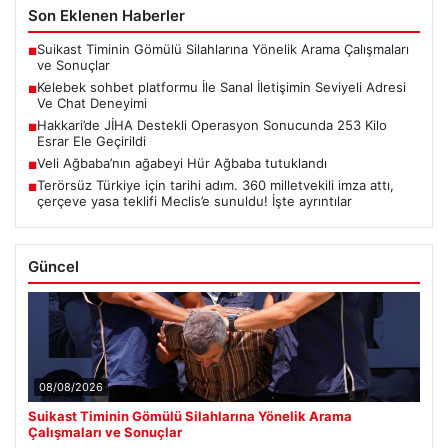
Son Eklenen Haberler
Suikast Timinin Gömülü Silahlarına Yönelik Arama Çalışmaları
■
ve Sonuçlar
Kelebek sohbet platformu İle Sanal İletişimin Seviyeli Adresi
■
Ve Chat Deneyimi
Hakkari’de JİHA Destekli Operasyon Sonucunda 253 Kilo
■
Esrar Ele Geçirildi
Veli Ağbaba’nın ağabeyi Hür Ağbaba tutuklandı
■
Terörsüz Türkiye için tarihi adım. 360 milletvekili imza attı,
■
çerçeve yasa teklifi Meclis’e sunuldu! İşte ayrıntılar
Güncel
08/08/2026
Suikast Timinin Gömülü Silahlarına Yönelik Arama
Çalışmaları ve Sonuçlar