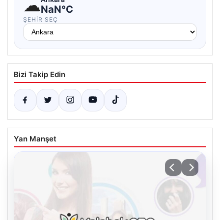
☁
NaN°C
ŞEHIR SEÇ
Bizi Takip Edin
Yan Manşet