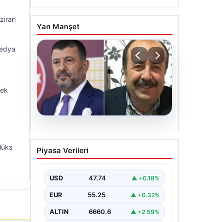
ziran
Yan Manşet
medya
cek
06.08.2026
Veli Ağbaba’nın ağabeyi
lüks
Piyasa Verileri
Hür Ağbaba tutuklandı
USD
47.74
▲ +0.18%
EUR
55.25
▲ +0.32%
ALTIN
6660.6
▲ +2.59%