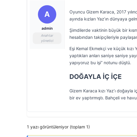
Oyuncu Gizem Karaca, 2017 yılında 
A
ayında kızları Yaz’ın dünyaya gel
admin
Şimdilerde vaktinin büyük bir kısmı
Anahtar
hesabından takipçileriyle paylaşa
yönetici
Eşi Kemal Ekmekçi ve küçük kızı Y
yaptıkları anları saniye saniye yay
yapıyoruz bu işi” notunu düştü.
DOĞAYLA İÇ İÇE
Gizem Karaca kızı Yaz’ı doğayla i
bir ev yaptırmıştı. Bahçeli ve hav
1 yazı görüntüleniyor (toplam 1)