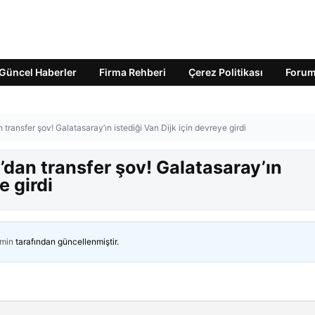
Güncel Haberler
Firma Rehberi
Çerez Politikası
Foru
 transfer şov! Galatasaray’ın istediği Van Dijk için devreye girdi
’dan transfer şov! Galatasaray’ın
e girdi
min
tarafından güncellenmiştir.