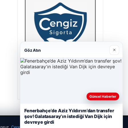
×
Göz Atın
Cengiz Sigorta
23/06/2026
Güncel Haberler
Fenerbahçe’de Aziz Yıldırım’dan transfer
şov! Galatasaray’ın istediği Van Dijk için
devreye girdi
ıyoruz.
Çerez Politikamız
Reddet
Kabul Et