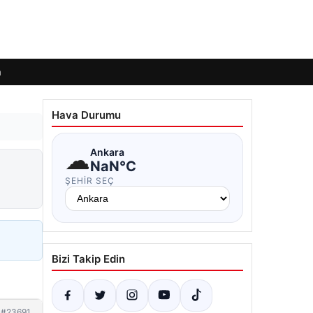
m
Hava Durumu
☁
Ankara
NaN°C
ŞEHIR SEÇ
Bizi Takip Edin
#23691