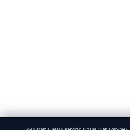
© 2026 Haber Tam – Güncel Haberler
Web sitemizi nasıl kullandığınızı daha iyi anlayabilmek,