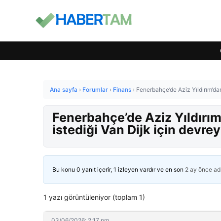
Ana sayfa
›
Forumlar
›
Finans
›
Fenerbahçe’de Aziz Yıldırım’dan
Fenerbahçe’de Aziz Yıldırım
istediği Van Dijk için devrey
Bu konu 0 yanıt içerir, 1 izleyen vardır ve en son
2 ay önce
ad
1 yazı görüntüleniyor (toplam 1)
03/06/2026: 2:17 pm