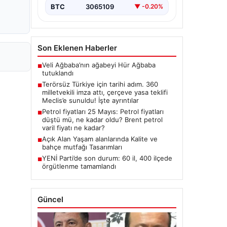
Hukuki Adım: 360 Milletvekilinin
BTC
3065109
▼ -0.20%
İmzasıyla Çerçeve Yasa Teklifi
Meclis'e
Sunuldu","content":"Türkiye'de…
Son Eklenen Haberler
Veli Ağbaba’nın ağabeyi Hür Ağbaba
■
tutuklandı
Terörsüz Türkiye için tarihi adım. 360
■
milletvekili imza attı, çerçeve yasa teklifi
Meclis’e sunuldu! İşte ayrıntılar
Petrol fiyatları 25 Mayıs: Petrol fiyatları
■
düştü mü, ne kadar oldu? Brent petrol
varil fiyatı ne kadar?
Açık Alan Yaşam alanlarında Kalite ve
■
bahçe mutfağı Tasarımları
YENİ Parti’de son durum: 60 il, 400 ilçede
■
örgütlenme tamamlandı
Güncel