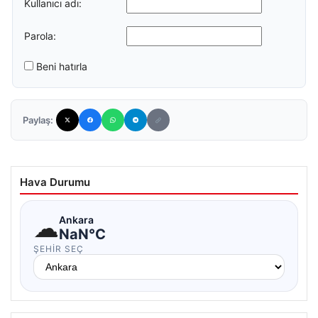
Kullanıcı adı:
Parola:
Beni hatırla
Paylaş:
Hava Durumu
☁
Ankara
NaN°C
ŞEHIR SEÇ