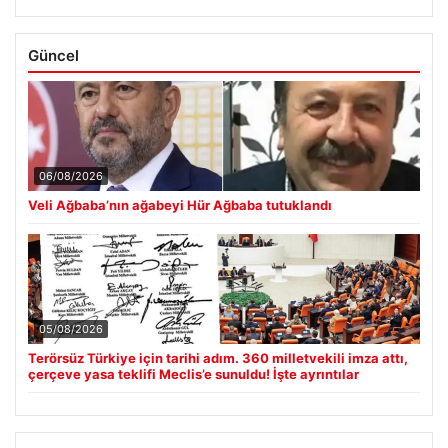
Güncel
06/08/2026
Veli Ağbaba’nın ağabeyi Hür Ağbaba tutuklandı
05/08/2026
Terörsüz Türkiye için tarihi adım. 360 milletvekili imza attı,
çerçeve yasa teklifi Meclis’e sunuldu! İşte ayrıntılar