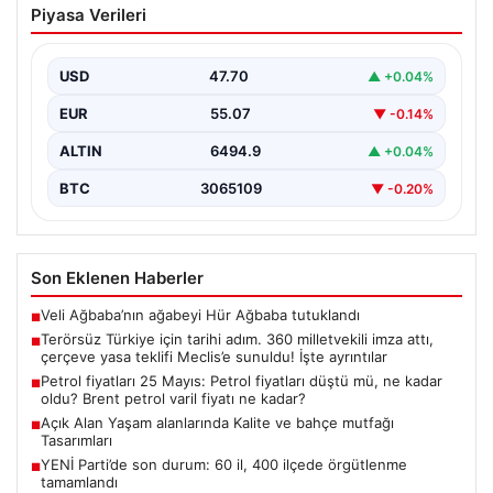
Piyasa Verileri
milletvekili imza attı, çerçeve yasa
teklifi Meclis’e sunuldu! İşte ayrıntılar
USD
47.70
▲ +0.04%
{"title":"Terörsüz Türkiye İçin Önemli Hukuki Adım: 360
Milletvekilinin İmzasıyla Çerçeve Yasa Teklifi Meclis'e
EUR
55.07
▼ -0.14%
Sunuldu","content":"Türkiye'de…
ALTIN
6494.9
▲ +0.04%
BTC
3065109
▼ -0.20%
Son Eklenen Haberler
Veli Ağbaba’nın ağabeyi Hür Ağbaba tutuklandı
■
Terörsüz Türkiye için tarihi adım. 360 milletvekili imza attı,
■
çerçeve yasa teklifi Meclis’e sunuldu! İşte ayrıntılar
Petrol fiyatları 25 Mayıs: Petrol fiyatları düştü mü, ne kadar
■
oldu? Brent petrol varil fiyatı ne kadar?
Açık Alan Yaşam alanlarında Kalite ve bahçe mutfağı
■
Tasarımları
YENİ Parti’de son durum: 60 il, 400 ilçede örgütlenme
■
tamamlandı