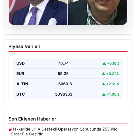
06.08.2026
Veli Ağbaba’nın ağabeyi Hür Ağbaba
Piyasa Verileri
tutuklandı
USD
47.74
▲ +0.18%
EUR
55.25
▲ +0.32%
ALTIN
6660.6
▲ +2.59%
BTC
3096363
▲ +1.06%
Son Eklenen Haberler
Hakkari’de JİHA Destekli Operasyon Sonucunda 253 Kilo
■
Esrar Ele Geçirildi