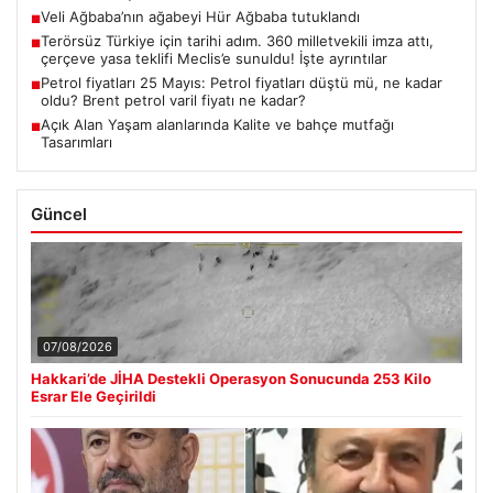
Veli Ağbaba’nın ağabeyi Hür Ağbaba tutuklandı
■
Terörsüz Türkiye için tarihi adım. 360 milletvekili imza attı,
■
çerçeve yasa teklifi Meclis’e sunuldu! İşte ayrıntılar
Petrol fiyatları 25 Mayıs: Petrol fiyatları düştü mü, ne kadar
■
oldu? Brent petrol varil fiyatı ne kadar?
Açık Alan Yaşam alanlarında Kalite ve bahçe mutfağı
■
Tasarımları
Güncel
07/08/2026
Hakkari’de JİHA Destekli Operasyon Sonucunda 253 Kilo
Esrar Ele Geçirildi