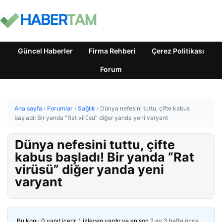
Güncel Haberler
Firma Rehberi
Çerez Politikası
Forum
Ana sayfa
›
Forumlar
›
Sağlık
›
Dünya nefesini tuttu, çifte kabus
başladı! Bir yanda “Rat virüsü” diğer yanda yeni varyant
Dünya nefesini tuttu, çifte
kabus başladı! Bir yanda “Rat
virüsü” diğer yanda yeni
varyant
Bu konu 0 yanıt içerir, 1 izleyen vardır ve en son
2 ay 3 hafta önce