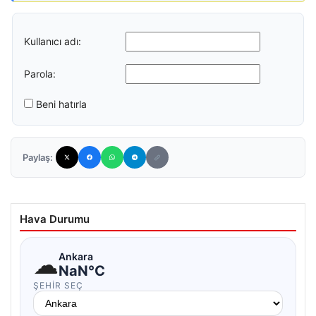
Kullanıcı adı:
Parola:
Beni hatırla
Paylaş:
Hava Durumu
☁
Ankara
NaN°C
ŞEHIR SEÇ