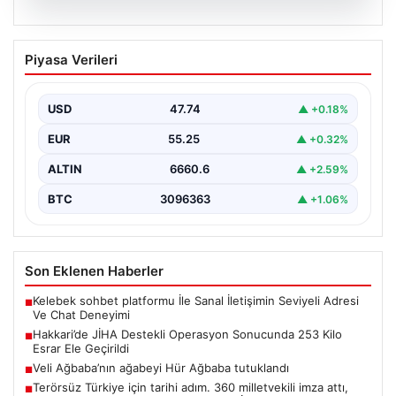
07.08.2026
Hakkari’de JİHA Destekli Operasyon
Piyasa Verileri
Sonucunda 253 Kilo Esrar Ele Geçirildi
İçişleri Bakanlığı tarafından yapılan açıklamada,
Hakkari'de jandarma ekipleri tarafından gerçekleştirilen
USD
47.74
▲ +0.18%
insansız hava aracı (JİHA)…
EUR
55.25
▲ +0.32%
ALTIN
6660.6
▲ +2.59%
BTC
3096363
▲ +1.06%
Son Eklenen Haberler
Kelebek sohbet platformu İle Sanal İletişimin Seviyeli Adresi
■
Ve Chat Deneyimi
Hakkari’de JİHA Destekli Operasyon Sonucunda 253 Kilo
■
Esrar Ele Geçirildi
Veli Ağbaba’nın ağabeyi Hür Ağbaba tutuklandı
■
Terörsüz Türkiye için tarihi adım. 360 milletvekili imza attı,
■