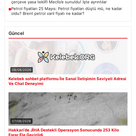
çerçeve yasa teklifi Meclis’e sunuldu! İşte ayrıntılar
Petrol fiyatları 25 Mayıs: Petrol fiyatları düştü mü, ne kadar
■
oldu? Brent petrol varil fiyatı ne kadar?
Güncel
08/08/2026
Kelebek sohbet platformu İle Sanal İletişimin Seviyeli Adresi
Ve Chat Deneyimi
07/08/2026
Hakkari’de JİHA Destekli Operasyon Sonucunda 253 Kilo
Esrar Ele Geçirildi