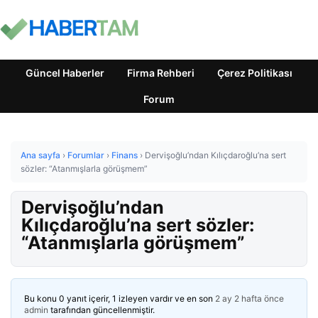
Güncel Haberler
Firma Rehberi
Çerez Politikası
Forum
Ana sayfa
›
Forumlar
›
Finans
›
Dervişoğlu’ndan Kılıçdaroğlu’na sert
sözler: “Atanmışlarla görüşmem”
Dervişoğlu’ndan
Kılıçdaroğlu’na sert sözler:
“Atanmışlarla görüşmem”
Bu konu 0 yanıt içerir, 1 izleyen vardır ve en son
2 ay 2 hafta önce
admin
tarafından güncellenmiştir.