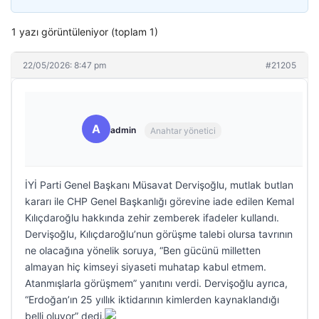
1 yazı görüntüleniyor (toplam 1)
22/05/2026: 8:47 pm
#21205
A
admin
Anahtar yönetici
İYİ Parti Genel Başkanı Müsavat Dervişoğlu, mutlak butlan
kararı ile CHP Genel Başkanlığı görevine iade edilen Kemal
Kılıçdaroğlu hakkında zehir zemberek ifadeler kullandı.
Dervişoğlu, Kılıçdaroğlu’nun görüşme talebi olursa tavrının
ne olacağına yönelik soruya, “Ben gücünü milletten
almayan hiç kimseyi siyaseti muhatap kabul etmem.
Atanmışlarla görüşmem” yanıtını verdi. Dervişoğlu ayrıca,
“Erdoğan’ın 25 yıllık iktidarının kimlerden kaynaklandığı
belli oluyor” dedi.