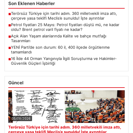
Son Eklenen Haberler
Terörsüz Türkiye için tarihi adım. 360 milletvekili imza attı,
■
çerçeve yasa teklifi Meclis’e sunuldu! İşte ayrıntılar
Petrol fiyatları 25 Mayıs: Petrol fiyatları düştü mü, ne kadar
■
oldu? Brent petrol varil fiyatı ne kadar?
Açık Alan Yaşam alanlarında Kalite ve bahçe mutfağı
■
Tasarımları
YENİ Parti’de son durum: 60 il, 400 ilçede örgütlenme
■
tamamlandı
16 İlde 44 Orman Yangınıyla İlgili Soruşturma ve Hakimler-
■
Güvenlik Güçleri İşbirliği
Güncel
05/08/2026
Terörsüz Türkiye için tarihi adım. 360 milletvekili imza attı,
çerçeve yasa teklifi Meclis’e sunuldu! İşte ayrıntılar