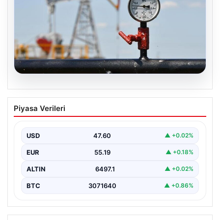
05.08.2026
Petrol fiyatları 25 Mayıs: Petrol fiyatları
Piyasa Verileri
düştü mü, ne kadar oldu? Brent petrol
varil fiyatı ne kadar?
USD
47.60
▲ +0.02%
EUR
55.19
▲ +0.18%
ALTIN
6497.1
▲ +0.02%
BTC
3071640
▲ +0.86%