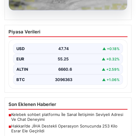
07.08.2026
Hakkari’de JİHA Destekli Operasyon
Piyasa Verileri
Sonucunda 253 Kilo Esrar Ele Geçirildi
İçişleri Bakanlığı tarafından yapılan açıklamada,
Hakkari'de jandarma ekipleri tarafından gerçekleştirilen
USD
47.74
▲ +0.18%
insansız hava aracı (JİHA)…
EUR
55.25
▲ +0.32%
ALTIN
6660.6
▲ +2.59%
BTC
3096363
▲ +1.06%
Son Eklenen Haberler
Kelebek sohbet platformu İle Sanal İletişimin Seviyeli Adresi
■
Ve Chat Deneyimi
Hakkari’de JİHA Destekli Operasyon Sonucunda 253 Kilo
■
Esrar Ele Geçirildi