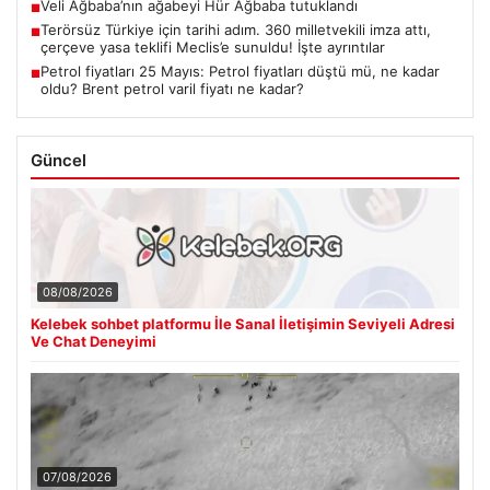
Veli Ağbaba’nın ağabeyi Hür Ağbaba tutuklandı
■
Terörsüz Türkiye için tarihi adım. 360 milletvekili imza attı,
■
çerçeve yasa teklifi Meclis’e sunuldu! İşte ayrıntılar
Petrol fiyatları 25 Mayıs: Petrol fiyatları düştü mü, ne kadar
■
oldu? Brent petrol varil fiyatı ne kadar?
Güncel
08/08/2026
Kelebek sohbet platformu İle Sanal İletişimin Seviyeli Adresi
Ve Chat Deneyimi
07/08/2026