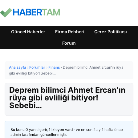
Güncel Haberler
Firma Rehberi
Çerez Politikası
Forum
Ana sayfa
›
Forumlar
›
Finans
›
Deprem bilimci Ahmet Ercan’ın rüya
gibi evliliği bitiyor! Sebebi…
Deprem bilimci Ahmet Ercan’ın
rüya gibi evliliği bitiyor!
Sebebi…
Bu konu 0 yanıt içerir, 1 izleyen vardır ve en son
2 ay 1 hafta önce
admin
tarafından güncellenmiştir.