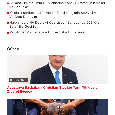
Suikast Timinin Gömülü Silahlarına Yönelik Arama Çalışmaları
■
ve Sonuçlar
Kelebek sohbet platformu İle Sanal İletişimin Seviyeli Adresi
■
Ve Chat Deneyimi
Hakkari’de JİHA Destekli Operasyon Sonucunda 253 Kilo
■
Esrar Ele Geçirildi
Veli Ağbaba’nın ağabeyi Hür Ağbaba tutuklandı
■
Güncel
09/08/2026
Avusturya Başbakanı Christian Stocker Yarın Türkiye’yi
Ziyaret Edecek