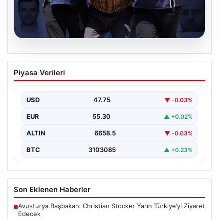
08.08.2026
Suikast Timinin Gömülü Silahlarına
Piyasa Verileri
Yönelik Arama Çalışmaları ve Sonuçlar
Türk polisi, Cumhurbaşkanı Recep Tayyip Erdoğan'a
yönelik planlanan suikast girişimine ilişkin yürütülen
USD
47.75
▼ -0.03%
soruşturma kapsamında,…
EUR
55.30
▲ +0.02%
ALTIN
6658.5
▼ -0.03%
BTC
3103085
▲ +0.23%
Son Eklenen Haberler
Avusturya Başbakanı Christian Stocker Yarın Türkiye’yi Ziyaret
■
Edecek