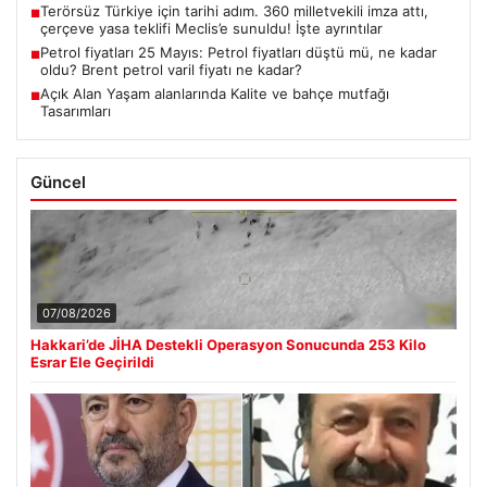
Terörsüz Türkiye için tarihi adım. 360 milletvekili imza attı,
■
çerçeve yasa teklifi Meclis’e sunuldu! İşte ayrıntılar
Petrol fiyatları 25 Mayıs: Petrol fiyatları düştü mü, ne kadar
■
oldu? Brent petrol varil fiyatı ne kadar?
Açık Alan Yaşam alanlarında Kalite ve bahçe mutfağı
■
Tasarımları
Güncel
07/08/2026
Hakkari’de JİHA Destekli Operasyon Sonucunda 253 Kilo
Esrar Ele Geçirildi