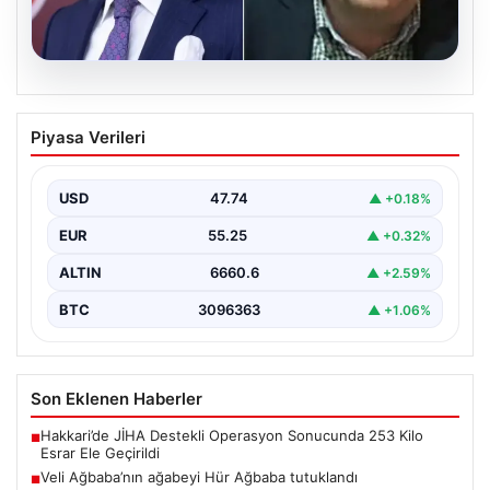
06.08.2026
Veli Ağbaba’nın ağabeyi Hür Ağbaba
Piyasa Verileri
tutuklandı
USD
47.74
▲ +0.18%
EUR
55.25
▲ +0.32%
ALTIN
6660.6
▲ +2.59%
BTC
3096363
▲ +1.06%
Son Eklenen Haberler
Hakkari’de JİHA Destekli Operasyon Sonucunda 253 Kilo
■
Esrar Ele Geçirildi
Veli Ağbaba’nın ağabeyi Hür Ağbaba tutuklandı
■