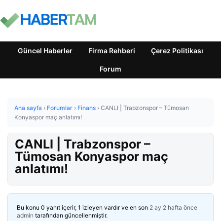
Güncel Haberler
Firma Rehberi
Çerez Politikası
Forum
Ana sayfa
›
Forumlar
›
Finans
›
CANLI | Trabzonspor – Tümosan
Konyaspor maç anlatımı!
CANLI | Trabzonspor –
Tümosan Konyaspor maç
anlatımı!
Bu konu 0 yanıt içerir, 1 izleyen vardır ve en son
2 ay 2 hafta önce
admin
tarafından güncellenmiştir.