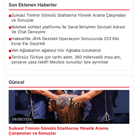
Son Eklenen Haberler
Suikast Timinin Gömülü Silahlarına Yönelik Arama Çalışmaları
■
ve Sonuçlar
Kelebek sohbet platformu İle Sanal İletişimin Seviyeli Adresi
■
Ve Chat Deneyimi
Hakkari’de JİHA Destekli Operasyon Sonucunda 253 Kilo
■
Esrar Ele Geçirildi
Veli Ağbaba’nın ağabeyi Hür Ağbaba tutuklandı
■
Terörsüz Türkiye için tarihi adım. 360 milletvekili imza attı,
■
çerçeve yasa teklifi Meclis’e sunuldu! İşte ayrıntılar
Güncel
08/08/2026
Suikast Timinin Gömülü Silahlarına Yönelik Arama
Çalışmaları ve Sonuçlar