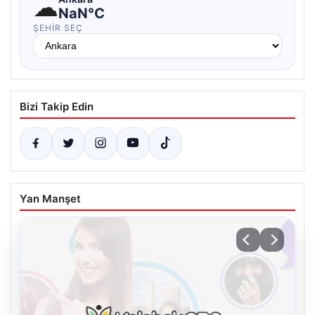
☁
NaN°C
ŞEHIR SEÇ
Bizi Takip Edin
Yan Manşet