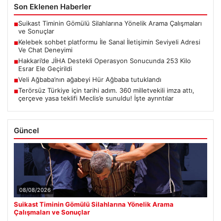
Son Eklenen Haberler
Suikast Timinin Gömülü Silahlarına Yönelik Arama Çalışmaları
■
ve Sonuçlar
Kelebek sohbet platformu İle Sanal İletişimin Seviyeli Adresi
■
Ve Chat Deneyimi
Hakkari’de JİHA Destekli Operasyon Sonucunda 253 Kilo
■
Esrar Ele Geçirildi
Veli Ağbaba’nın ağabeyi Hür Ağbaba tutuklandı
■
Terörsüz Türkiye için tarihi adım. 360 milletvekili imza attı,
■
çerçeve yasa teklifi Meclis’e sunuldu! İşte ayrıntılar
Güncel
08/08/2026
Suikast Timinin Gömülü Silahlarına Yönelik Arama
Çalışmaları ve Sonuçlar