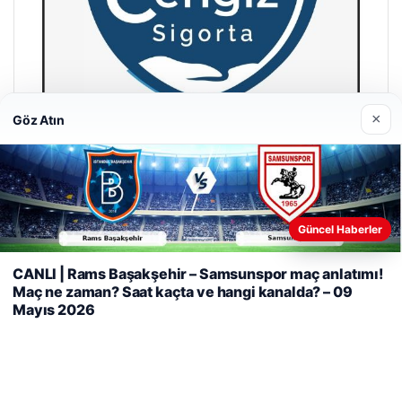
×
Göz Atın
Cengiz Sigorta
23/06/2026
Güncel Haberler
Web sitemizi nasıl kullandığınızı daha iyi anlayabilmek,
deneyiminizi kişiselleştirmek ve geliştirmek amacıyla çerezler
CANLI | Rams Başakşehir – Samsunspor maç anlatımı!
kullanıyoruz.
Çerez Politikamız
Maç ne zaman? Saat kaçta ve hangi kanalda? – 09
Mayıs 2026
Reddet
Kabul Et
© 2026 Haber Tam – Güncel Haberler
i
malta dil okulları
|
lemagrup.com.tr