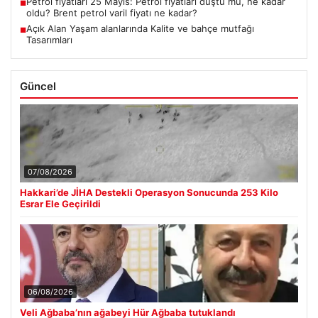
Petrol fiyatları 25 Mayıs: Petrol fiyatları düştü mü, ne kadar
■
oldu? Brent petrol varil fiyatı ne kadar?
Açık Alan Yaşam alanlarında Kalite ve bahçe mutfağı
■
Tasarımları
Güncel
07/08/2026
Hakkari’de JİHA Destekli Operasyon Sonucunda 253 Kilo
Esrar Ele Geçirildi
06/08/2026
Veli Ağbaba’nın ağabeyi Hür Ağbaba tutuklandı