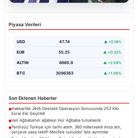
06.08.2026
Veli Ağbaba’nın ağabeyi Hür Ağbaba
Piyasa Verileri
tutuklandı
USD
47.74
▲ +0.18%
EUR
55.25
▲ +0.32%
ALTIN
6660.6
▲ +2.59%
BTC
3096363
▲ +1.06%
Son Eklenen Haberler
Hakkari’de JİHA Destekli Operasyon Sonucunda 253 Kilo
■
Esrar Ele Geçirildi
Veli Ağbaba’nın ağabeyi Hür Ağbaba tutuklandı
■
Terörsüz Türkiye için tarihi adım. 360 milletvekili imza attı,
■
çerçeve yasa teklifi Meclis’e sunuldu! İşte ayrıntılar