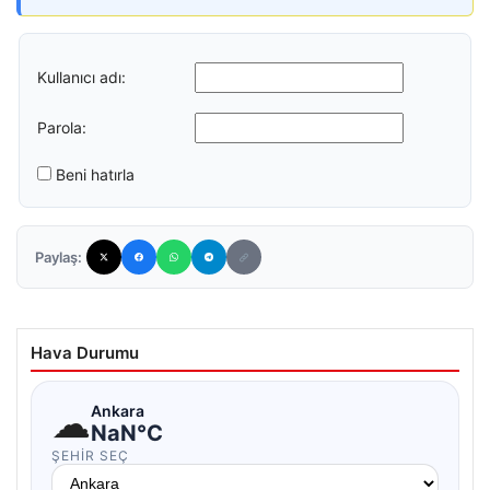
Kullanıcı adı:
Parola:
Beni hatırla
Paylaş:
Hava Durumu
☁
Ankara
NaN°C
ŞEHIR SEÇ