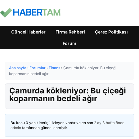
Güncel Haberler
Firma Rehberi
Çerez Politikası
Forum
Ana sayfa
›
Forumlar
›
Finans
›
Çamurda kökleniyor: Bu çiçeği
koparmanın bedeli ağır
Çamurda kökleniyor: Bu çiçeği
koparmanın bedeli ağır
Bu konu 0 yanıt içerir, 1 izleyen vardır ve en son
2 ay 3 hafta önce
admin
tarafından güncellenmiştir.