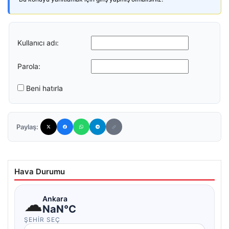
Kullanıcı adı:
Parola:
Beni hatırla
Paylaş:
Hava Durumu
☁
Ankara
NaN°C
ŞEHIR SEÇ