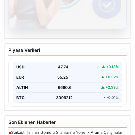
08.08.2026
Kelebek sohbet platformu İle Sanal
Piyasa Verileri
İletişimin Seviyeli Adresi Ve Chat
Deneyimi
USD
47.74
▲ +0.18%
İnternet çağında insanların kaliteli bir tarzda irtibat
oluşturması büyük bir değer ifade etmektedir. Halen…
EUR
55.25
▲ +0.32%
ALTIN
6660.6
▲ +2.59%
BTC
3096212
• -0.01%
Son Eklenen Haberler
Suikast Timinin Gömülü Silahlarına Yönelik Arama Çalışmaları
■