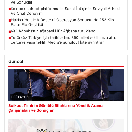
ve Sonuçlar
Kelebek sohbet platformu İle Sanal İletişimin Seviyeli Adresi
■
Ve Chat Deneyimi
Hakkari’de JİHA Destekli Operasyon Sonucunda 253 Kilo
■
Esrar Ele Geçirildi
Veli Ağbaba’nın ağabeyi Hür Ağbaba tutuklandı
■
Terörsüz Türkiye için tarihi adım. 360 milletvekili imza attı,
■
çerçeve yasa teklifi Meclis’e sunuldu! İşte ayrıntılar
Güncel
08/08/2026
Suikast Timinin Gömülü Silahlarına Yönelik Arama
Çalışmaları ve Sonuçlar