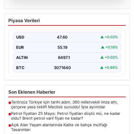
05.08.2026
Petrol fiyatları 25 Mayıs: Petrol fiyatları
Piyasa Verileri
düştü mü, ne kadar oldu? Brent petrol
varil fiyatı ne kadar?
USD
47.60
▲ +0.02%
EUR
55.19
▲ +0.18%
ALTIN
6497.1
▲ +0.02%
BTC
3071640
▲ +0.86%
Son Eklenen Haberler
Terörsüz Türkiye için tarihi adım. 360 milletvekili imza attı,
■
çerçeve yasa teklifi Meclis’e sunuldu! İşte ayrıntılar
Petrol fiyatları 25 Mayıs: Petrol fiyatları düştü mü, ne kadar
■
oldu? Brent petrol varil fiyatı ne kadar?
Açık Alan Yaşam alanlarında Kalite ve bahçe mutfağı
■
Tasarımları