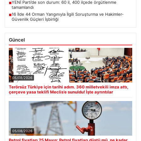
YENİ Parti’de son durum: 60 il, 400 ilçede örgütlenme
■
tamamlandı
16 İlde 44 Orman Yangınıyla İlgili Soruşturma ve Hakimler-
■
Güvenlik Güçleri İşbirliği
Güncel
05/08/2026
Terörsüz Türkiye için tarihi adım. 360 milletvekili imza attı,
çerçeve yasa teklifi Meclis’e sunuldu! İşte ayrıntılar
05/08/2026
Petrol fiyatları 25 Mayıs: Petrol fiyatları düştü mü, ne kadar