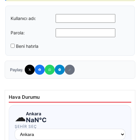
Kullanıcı adı:
Parola:
Beni hatırla
Paylaş:
Hava Durumu
☁
Ankara
NaN°C
ŞEHIR SEÇ