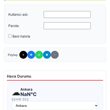
Kullanıcı adı:
Parola:
Beni hatırla
Paylaş:
Hava Durumu
☁
Ankara
NaN°C
ŞEHIR SEÇ