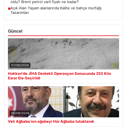
oldu? Brent petrol varil fiyatı ne kadar?
Açık Alan Yaşam alanlarında Kalite ve bahçe mutfağı
■
Tasarımları
Güncel
07/08/2026
Hakkari’de JİHA Destekli Operasyon Sonucunda 253 Kilo
Esrar Ele Geçirildi
06/08/2026
Veli Ağbaba’nın ağabeyi Hür Ağbaba tutuklandı