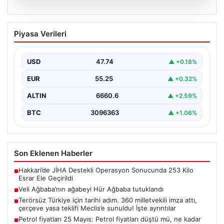
06.08.2026
Veli Ağbaba’nın ağabeyi Hür Ağbaba
Piyasa Verileri
tutuklandı
USD
47.74
▲ +0.18%
EUR
55.25
▲ +0.32%
ALTIN
6660.6
▲ +2.59%
BTC
3096363
▲ +1.06%
Son Eklenen Haberler
Hakkari’de JİHA Destekli Operasyon Sonucunda 253 Kilo
■
Esrar Ele Geçirildi
Veli Ağbaba’nın ağabeyi Hür Ağbaba tutuklandı
■
Terörsüz Türkiye için tarihi adım. 360 milletvekili imza attı,
■
çerçeve yasa teklifi Meclis’e sunuldu! İşte ayrıntılar
Petrol fiyatları 25 Mayıs: Petrol fiyatları düştü mü, ne kadar
■