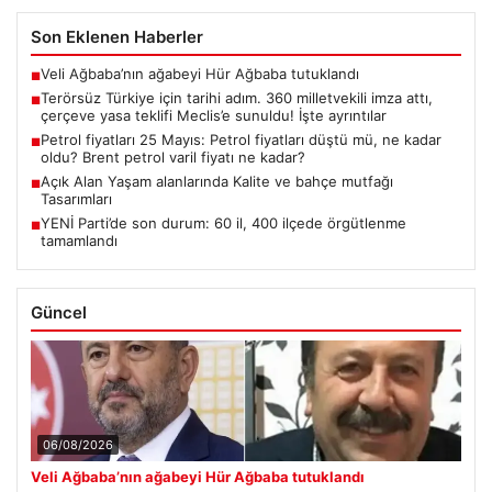
Son Eklenen Haberler
Veli Ağbaba’nın ağabeyi Hür Ağbaba tutuklandı
■
Terörsüz Türkiye için tarihi adım. 360 milletvekili imza attı,
■
çerçeve yasa teklifi Meclis’e sunuldu! İşte ayrıntılar
Petrol fiyatları 25 Mayıs: Petrol fiyatları düştü mü, ne kadar
■
oldu? Brent petrol varil fiyatı ne kadar?
Açık Alan Yaşam alanlarında Kalite ve bahçe mutfağı
■
Tasarımları
YENİ Parti’de son durum: 60 il, 400 ilçede örgütlenme
■
tamamlandı
Güncel
06/08/2026
Veli Ağbaba’nın ağabeyi Hür Ağbaba tutuklandı