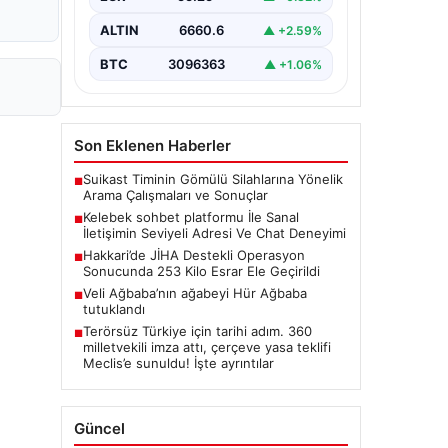
tarzda irtibat oluşturması büyük bir
değer ifade etmektedir. Halen…
ALTIN
6660.6
▲ +2.59%
BTC
3096363
▲ +1.06%
Son Eklenen Haberler
Suikast Timinin Gömülü Silahlarına Yönelik
■
Arama Çalışmaları ve Sonuçlar
Kelebek sohbet platformu İle Sanal
■
İletişimin Seviyeli Adresi Ve Chat Deneyimi
Hakkari’de JİHA Destekli Operasyon
■
Sonucunda 253 Kilo Esrar Ele Geçirildi
Veli Ağbaba’nın ağabeyi Hür Ağbaba
■
tutuklandı
Terörsüz Türkiye için tarihi adım. 360
■
milletvekili imza attı, çerçeve yasa teklifi
Meclis’e sunuldu! İşte ayrıntılar
Güncel