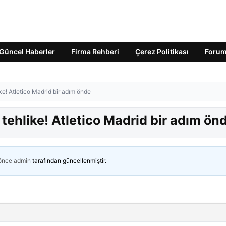
Güncel Haberler
Firma Rehberi
Çerez Politikası
Foru
ke! Atletico Madrid bir adım önde
 tehlike! Atletico Madrid bir adım ön
 önce
admin
tarafından güncellenmiştir.