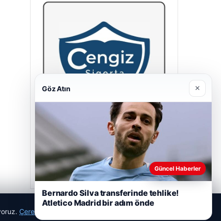
×
Göz Atın
Cengiz Sigorta
23/06/2026
Güncel Haberler
Bernardo Silva transferinde tehlike!
Atletico Madrid bir adım önde
ıyoruz.
Çerez Politikamız
Reddet
Kabul Et