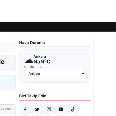
m
Hava Durumu
☁
Ankara
de
NaN°C
ŞEHIR SEÇ
Bizi Takip Edin
#21361