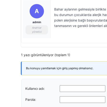
Bahar aylarının gelmesiyle birlik
A
bu durumun çocuklarda alerjik has
polen alerjisine bağlı başvurularda 
admin
tanımasının ve gerekli önlemleri a
Anahtar
yönetici
1 yazı görüntüleniyor (toplam 1)
Bu konuyu yanıtlamak için giriş yapmış olmalısınız.
Kullanıcı adı:
Parola: