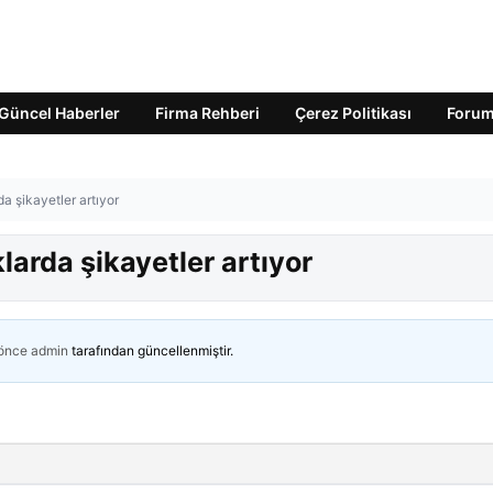
Güncel Haberler
Firma Rehberi
Çerez Politikası
Foru
a şikayetler artıyor
larda şikayetler artıyor
 önce
admin
tarafından güncellenmiştir.