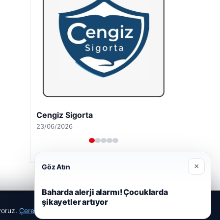
Cengiz Sigorta
23/06/2026
×
Göz Atın
Baharda alerji alarmı! Çocuklarda
şikayetler artıyor
ıyoruz.
Çerez Politikamız
Reddet
Kabul Et