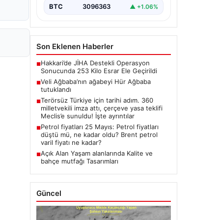
BTC
3096363
▲ +1.06%
Son Eklenen Haberler
Hakkari’de JİHA Destekli Operasyon
■
Sonucunda 253 Kilo Esrar Ele Geçirildi
Veli Ağbaba’nın ağabeyi Hür Ağbaba
■
tutuklandı
Terörsüz Türkiye için tarihi adım. 360
■
milletvekili imza attı, çerçeve yasa teklifi
Meclis’e sunuldu! İşte ayrıntılar
Petrol fiyatları 25 Mayıs: Petrol fiyatları
■
düştü mü, ne kadar oldu? Brent petrol
varil fiyatı ne kadar?
Açık Alan Yaşam alanlarında Kalite ve
■
bahçe mutfağı Tasarımları
Güncel