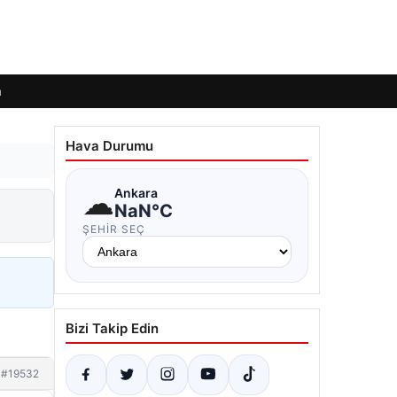
m
Hava Durumu
☁
Ankara
NaN°C
ŞEHIR SEÇ
Bizi Takip Edin
#19532