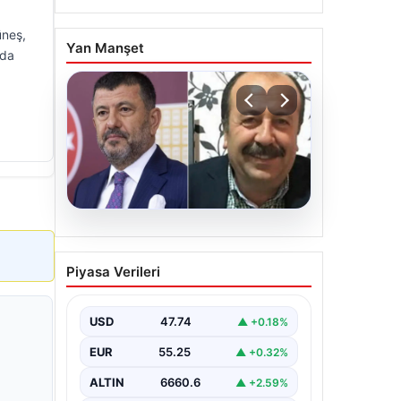
üneş,
Yan Manşet
rda
06.08.2026
Veli Ağbaba’nın ağabeyi
Piyasa Verileri
Hür Ağbaba tutuklandı
USD
47.74
▲ +0.18%
EUR
55.25
▲ +0.32%
ALTIN
6660.6
▲ +2.59%