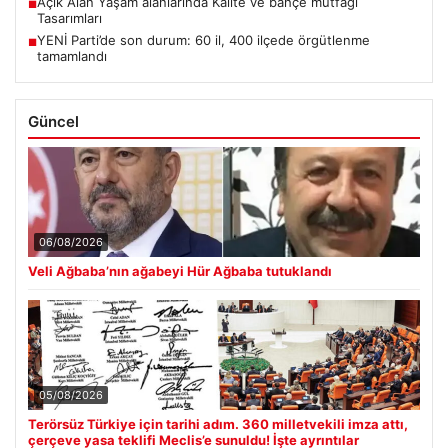
Açık Alan Yaşam alanlarında Kalite ve bahçe mutfağı
■
Tasarımları
YENİ Parti’de son durum: 60 il, 400 ilçede örgütlenme
■
tamamlandı
Güncel
06/08/2026
Veli Ağbaba’nın ağabeyi Hür Ağbaba tutuklandı
05/08/2026
Terörsüz Türkiye için tarihi adım. 360 milletvekili imza attı,
çerçeve yasa teklifi Meclis’e sunuldu! İşte ayrıntılar