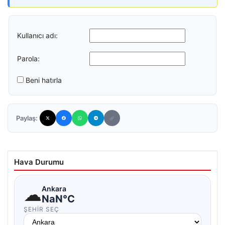
Kullanıcı adı:
Parola:
Beni hatırla
Paylaş:
Hava Durumu
☁
Ankara
NaN°C
ŞEHIR SEÇ