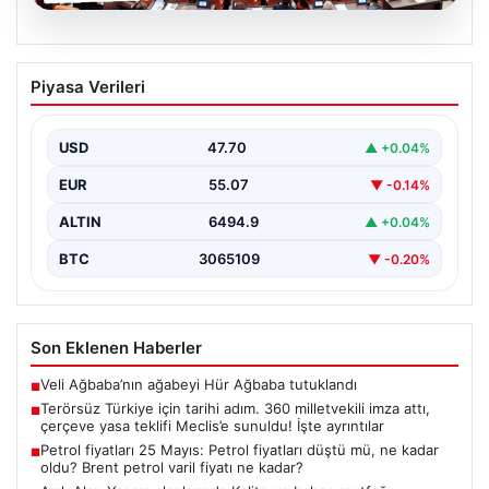
05.08.2026
Terörsüz Türkiye için tarihi adım. 360
Piyasa Verileri
milletvekili imza attı, çerçeve yasa
teklifi Meclis’e sunuldu! İşte ayrıntılar
USD
47.70
▲ +0.04%
{"title":"Terörsüz Türkiye İçin Önemli Hukuki Adım: 360
Milletvekilinin İmzasıyla Çerçeve Yasa Teklifi Meclis'e
EUR
55.07
▼ -0.14%
Sunuldu","content":"Türkiye'de…
ALTIN
6494.9
▲ +0.04%
BTC
3065109
▼ -0.20%
Son Eklenen Haberler
Veli Ağbaba’nın ağabeyi Hür Ağbaba tutuklandı
■
Terörsüz Türkiye için tarihi adım. 360 milletvekili imza attı,
■
çerçeve yasa teklifi Meclis’e sunuldu! İşte ayrıntılar
Petrol fiyatları 25 Mayıs: Petrol fiyatları düştü mü, ne kadar
■
oldu? Brent petrol varil fiyatı ne kadar?