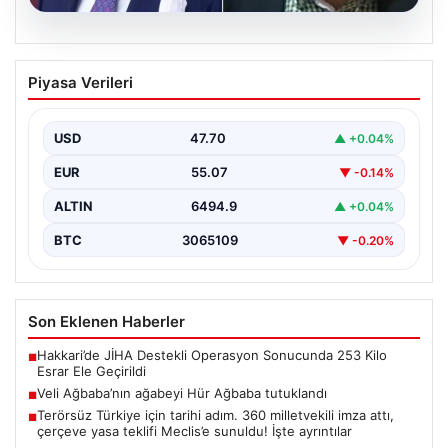
06.08.2026
Veli Ağbaba’nın ağabeyi Hür Ağbaba
Piyasa Verileri
tutuklandı
USD
47.70
▲ +0.04%
EUR
55.07
▼ -0.14%
ALTIN
6494.9
▲ +0.04%
BTC
3065109
▼ -0.20%
Son Eklenen Haberler
Hakkari’de JİHA Destekli Operasyon Sonucunda 253 Kilo
■
Esrar Ele Geçirildi
Veli Ağbaba’nın ağabeyi Hür Ağbaba tutuklandı
■
Terörsüz Türkiye için tarihi adım. 360 milletvekili imza attı,
■
çerçeve yasa teklifi Meclis’e sunuldu! İşte ayrıntılar