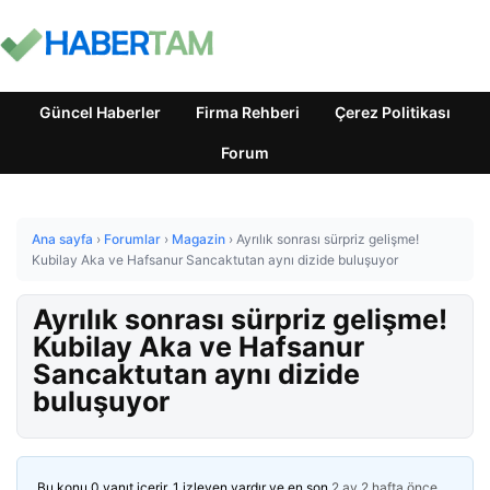
Güncel Haberler
Firma Rehberi
Çerez Politikası
Forum
Ana sayfa
›
Forumlar
›
Magazin
›
Ayrılık sonrası sürpriz gelişme!
Kubilay Aka ve Hafsanur Sancaktutan aynı dizide buluşuyor
Ayrılık sonrası sürpriz gelişme!
Kubilay Aka ve Hafsanur
Sancaktutan aynı dizide
buluşuyor
Bu konu 0 yanıt içerir, 1 izleyen vardır ve en son
2 ay 2 hafta önce