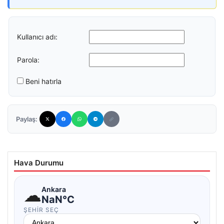
Kullanıcı adı:
Parola:
Beni hatırla
Paylaş:
Hava Durumu
☁
Ankara
NaN°C
ŞEHIR SEÇ