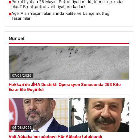
Petrol fiyatları 25 Mayıs: Petrol fiyatları düştü mü, ne kadar
■
oldu? Brent petrol varil fiyatı ne kadar?
Açık Alan Yaşam alanlarında Kalite ve bahçe mutfağı
■
Tasarımları
Güncel
07/08/2026
Hakkari’de JİHA Destekli Operasyon Sonucunda 253 Kilo
Esrar Ele Geçirildi
06/08/2026
Veli Ağbaba’nın ağabeyi Hür Ağbaba tutuklandı