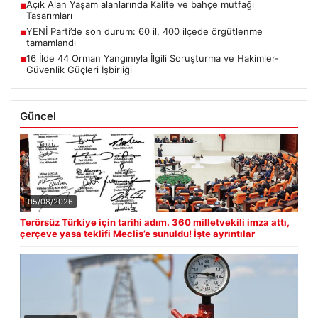
Açık Alan Yaşam alanlarında Kalite ve bahçe mutfağı
■
Tasarımları
YENİ Parti’de son durum: 60 il, 400 ilçede örgütlenme
■
tamamlandı
16 İlde 44 Orman Yangınıyla İlgili Soruşturma ve Hakimler-
■
Güvenlik Güçleri İşbirliği
Güncel
05/08/2026
Terörsüz Türkiye için tarihi adım. 360 milletvekili imza attı,
çerçeve yasa teklifi Meclis’e sunuldu! İşte ayrıntılar