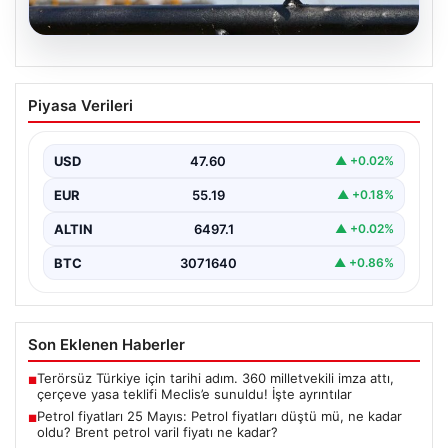
05.08.2026
Petrol fiyatları 25 Mayıs: Petrol fiyatları
Piyasa Verileri
düştü mü, ne kadar oldu? Brent petrol
varil fiyatı ne kadar?
USD
47.60
▲ +0.02%
EUR
55.19
▲ +0.18%
ALTIN
6497.1
▲ +0.02%
BTC
3071640
▲ +0.86%
Son Eklenen Haberler
Terörsüz Türkiye için tarihi adım. 360 milletvekili imza attı,
■
çerçeve yasa teklifi Meclis’e sunuldu! İşte ayrıntılar
Petrol fiyatları 25 Mayıs: Petrol fiyatları düştü mü, ne kadar
■
oldu? Brent petrol varil fiyatı ne kadar?