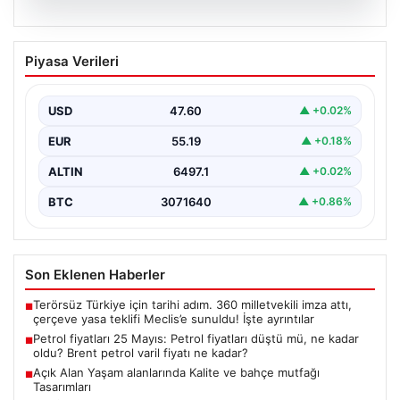
05.08.2026
Petrol fiyatları 25 Mayıs: Petrol fiyatları
Piyasa Verileri
düştü mü, ne kadar oldu? Brent petrol
varil fiyatı ne kadar?
USD
47.60
▲ +0.02%
EUR
55.19
▲ +0.18%
ALTIN
6497.1
▲ +0.02%
BTC
3071640
▲ +0.86%
Son Eklenen Haberler
Terörsüz Türkiye için tarihi adım. 360 milletvekili imza attı,
■
çerçeve yasa teklifi Meclis’e sunuldu! İşte ayrıntılar
Petrol fiyatları 25 Mayıs: Petrol fiyatları düştü mü, ne kadar
■
oldu? Brent petrol varil fiyatı ne kadar?
Açık Alan Yaşam alanlarında Kalite ve bahçe mutfağı
■
Tasarımları