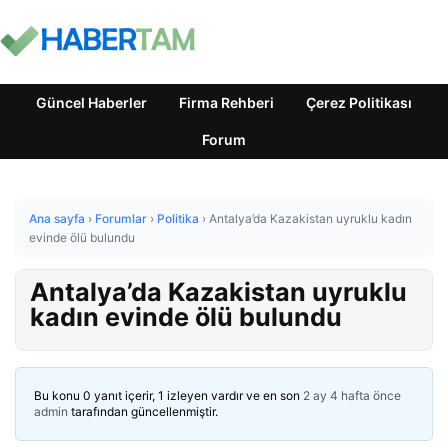
Güncel Haberler
Firma Rehberi
Çerez Politikası
Forum
Ana sayfa
›
Forumlar
›
Politika
›
Antalya’da Kazakistan uyruklu kadın
evinde ölü bulundu
Antalya’da Kazakistan uyruklu
kadın evinde ölü bulundu
Bu konu 0 yanıt içerir, 1 izleyen vardır ve en son
2 ay 4 hafta önce
admin
tarafından güncellenmiştir.