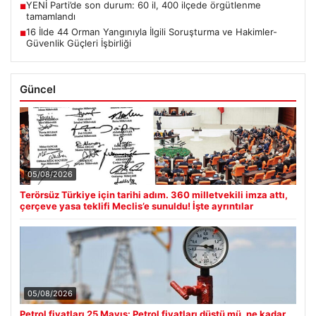
YENİ Parti’de son durum: 60 il, 400 ilçede örgütlenme
■
tamamlandı
16 İlde 44 Orman Yangınıyla İlgili Soruşturma ve Hakimler-
■
Güvenlik Güçleri İşbirliği
Güncel
05/08/2026
Terörsüz Türkiye için tarihi adım. 360 milletvekili imza attı,
çerçeve yasa teklifi Meclis’e sunuldu! İşte ayrıntılar
05/08/2026
Petrol fiyatları 25 Mayıs: Petrol fiyatları düştü mü, ne kadar