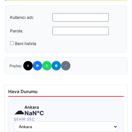
Kullanıcı adı:
Parola:
Beni hatırla
Paylaş:
Hava Durumu
☁
Ankara
NaN°C
ŞEHIR SEÇ