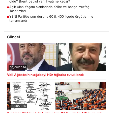
oldu? Brent petrol varil fiyatı ne kadar?
Açık Alan Yaşam alanlarında Kalite ve bahçe mutfağı
■
Tasarımları
YENİ Parti’de son durum: 60 il, 400 ilçede örgütlenme
■
tamamlandı
Güncel
06/08/2026
Veli Ağbaba’nın ağabeyi Hür Ağbaba tutuklandı
05/08/2026