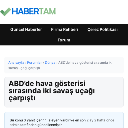
Güncel Haberler
Firma Rehberi
Çerez Politikası
Forum
Ana sayfa
›
Forumlar
›
Dünya
›
ABD’de hava gösterisi sırasında iki
savaş uçağı çarpıştı
ABD’de hava gösterisi
sırasında iki savaş uçağı
çarpıştı
Bu konu 0 yanıt içerir, 1 izleyen vardır ve en son
2 ay 2 hafta önce
admin
tarafından güncellenmiştir.