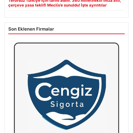
Terörsüz Türkiye için tarihi adım. 360 milletvekili imza attı,
çerçeve yasa teklifi Meclis’e sunuldu! İşte ayrıntılar
Son Eklenen Firmalar