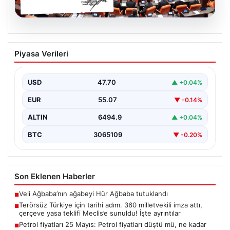
05.08.2026
Terörsüz Türkiye için tarihi adım. 360
Piyasa Verileri
milletvekili imza attı, çerçeve yasa
teklifi Meclis’e sunuldu! İşte ayrıntılar
USD
47.70
▲ +0.04%
{"title":"Terörsüz Türkiye İçin Önemli Hukuki Adım: 360
Milletvekilinin İmzasıyla Çerçeve Yasa Teklifi Meclis'e
EUR
55.07
▼ -0.14%
Sunuldu","content":"Türkiye'de…
ALTIN
6494.9
▲ +0.04%
BTC
3065109
▼ -0.20%
Son Eklenen Haberler
Veli Ağbaba’nın ağabeyi Hür Ağbaba tutuklandı
■
Terörsüz Türkiye için tarihi adım. 360 milletvekili imza attı,
■
çerçeve yasa teklifi Meclis’e sunuldu! İşte ayrıntılar
Petrol fiyatları 25 Mayıs: Petrol fiyatları düştü mü, ne kadar
■