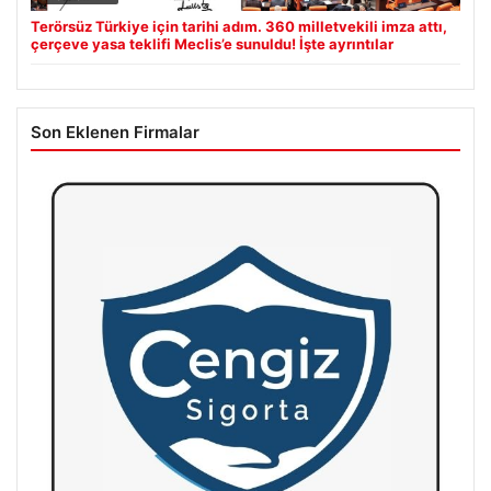
Terörsüz Türkiye için tarihi adım. 360 milletvekili imza attı,
çerçeve yasa teklifi Meclis’e sunuldu! İşte ayrıntılar
Son Eklenen Firmalar