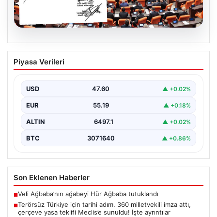
05.08.2026
Terörsüz Türkiye için tarihi adım. 360
Piyasa Verileri
milletvekili imza attı, çerçeve yasa
teklifi Meclis’e sunuldu! İşte ayrıntılar
USD
47.60
▲ +0.02%
{"title":"Terörsüz Türkiye İçin Önemli Hukuki Adım: 360
Milletvekilinin İmzasıyla Çerçeve Yasa Teklifi Meclis'e
EUR
55.19
▲ +0.18%
Sunuldu","content":"Türkiye'de…
ALTIN
6497.1
▲ +0.02%
BTC
3071640
▲ +0.86%
Son Eklenen Haberler
Veli Ağbaba’nın ağabeyi Hür Ağbaba tutuklandı
■
Terörsüz Türkiye için tarihi adım. 360 milletvekili imza attı,
■
çerçeve yasa teklifi Meclis’e sunuldu! İşte ayrıntılar