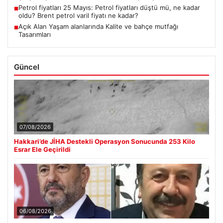
Petrol fiyatları 25 Mayıs: Petrol fiyatları düştü mü, ne kadar
■
oldu? Brent petrol varil fiyatı ne kadar?
Açık Alan Yaşam alanlarında Kalite ve bahçe mutfağı
■
Tasarımları
Güncel
07/08/2026
Hakkari’de JİHA Destekli Operasyon Sonucunda 253 Kilo
Esrar Ele Geçirildi
06/08/2026