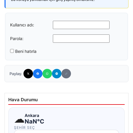
Kullanıcı adı:
Parola:
Beni hatırla
Paylaş:
Hava Durumu
☁
Ankara
NaN°C
ŞEHIR SEÇ