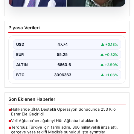
06.08.2026
Veli Ağbaba’nın ağabeyi Hür Ağbaba
Piyasa Verileri
tutuklandı
USD
47.74
▲ +0.18%
EUR
55.25
▲ +0.32%
ALTIN
6660.6
▲ +2.59%
BTC
3096363
▲ +1.06%
Son Eklenen Haberler
Hakkari’de JİHA Destekli Operasyon Sonucunda 253 Kilo
■
Esrar Ele Geçirildi
Veli Ağbaba’nın ağabeyi Hür Ağbaba tutuklandı
■
Terörsüz Türkiye için tarihi adım. 360 milletvekili imza attı,
■
çerçeve yasa teklifi Meclis’e sunuldu! İşte ayrıntılar