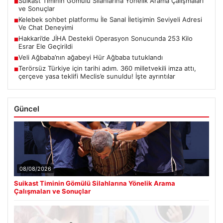
Suikast Timinin Gömülü Silahlarına Yönelik Arama Çalışmaları
■
ve Sonuçlar
Kelebek sohbet platformu İle Sanal İletişimin Seviyeli Adresi
■
Ve Chat Deneyimi
Hakkari’de JİHA Destekli Operasyon Sonucunda 253 Kilo
■
Esrar Ele Geçirildi
Veli Ağbaba’nın ağabeyi Hür Ağbaba tutuklandı
■
Terörsüz Türkiye için tarihi adım. 360 milletvekili imza attı,
■
çerçeve yasa teklifi Meclis’e sunuldu! İşte ayrıntılar
Güncel
08/08/2026
Suikast Timinin Gömülü Silahlarına Yönelik Arama
Çalışmaları ve Sonuçlar