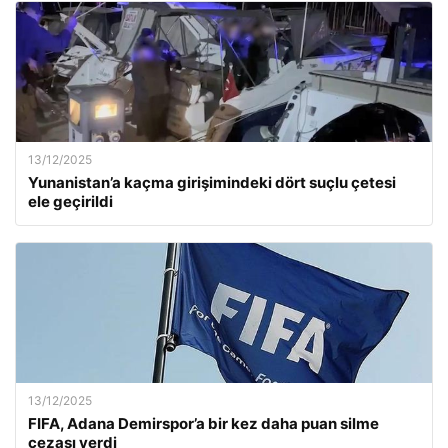
13/12/2025
Yunanistan’a kaçma girişimindeki dört suçlu çetesi
ele geçirildi
13/12/2025
FIFA, Adana Demirspor’a bir kez daha puan silme
cezası verdi