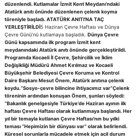
düzenlendi. Kutlamalar İzmit Kent Meydanı'ndaki
Atatürk anıtı önünde düzenlenen çelenk koyma
töreniyle başladı.
ATATÜRK ANITI'NA TAÇ
YERLEŞTİRİLDİ
5 Haziran Çevre Haftası ve Dünya
Çevre Günü'nü kutlamaya başladık.
Dünya Çevre
Günü kapsamında ilk program İzmit kent
meydanındaki Atatürk anıtı önünde gerçekleştirildi.
Programda Kocaeli İl Çevre, Şehircilik ve İklim
Değişikliği Müdürü Ahmet Kırılmaz ve Kocaeli
Büyükşehir Belediyesi Çevre Koruma ve Kontrol
Daire Başkanı Mesut Önem, Atatürk anıtına çelenk
koydu.
“Sosyo-çevre bilincine ihtiyacımız var”
Çelenk
töreninin ardından konuşan Önem, şunları söyledi:
“Bakanlık genelgesiyle Türkiye'de Haziran ayının ilk
haftası Çevre Haftası olarak kutlanmaya başlandı. Her
yıl bir temayla kutlanan Çevre Haftası'nın bu yılki
teması “Hepimizin bir dünyası var” olarak belirlendi.
Küresel sorunlarla mücadele etmek için acil durum