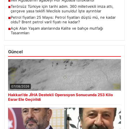
■
Terörsüz Türkiye için tarihi adım. 360 milletvekili imza attı,
■
çerçeve yasa teklifi Meclis’e sunuldu! İşte ayrıntılar
Petrol fiyatları 25 Mayıs: Petrol fiyatları düştü mü, ne kadar
■
oldu? Brent petrol varil fiyatı ne kadar?
Açık Alan Yaşam alanlarında Kalite ve bahçe mutfağı
■
Tasarımları
Güncel
07/08/2026
Hakkari’de JİHA Destekli Operasyon Sonucunda 253 Kilo
Esrar Ele Geçirildi