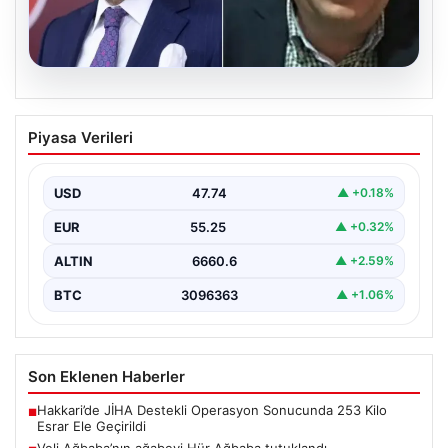
06.08.2026
Veli Ağbaba’nın ağabeyi Hür Ağbaba
Piyasa Verileri
tutuklandı
USD
47.74
▲ +0.18%
EUR
55.25
▲ +0.32%
ALTIN
6660.6
▲ +2.59%
BTC
3096363
▲ +1.06%
Son Eklenen Haberler
Hakkari’de JİHA Destekli Operasyon Sonucunda 253 Kilo
■
Esrar Ele Geçirildi
Veli Ağbaba’nın ağabeyi Hür Ağbaba tutuklandı