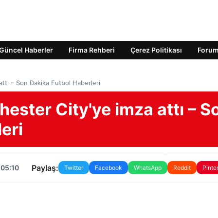
Güncel Haberler
Firma Rehberi
Çerez Politikası
Foru
attı – Son Dakika Futbol Haberleri
hester City'ye imza attı – S
eri
Paylaş:
 05:10
Twitter
Facebook
WhatsApp
Reddit
Pinte