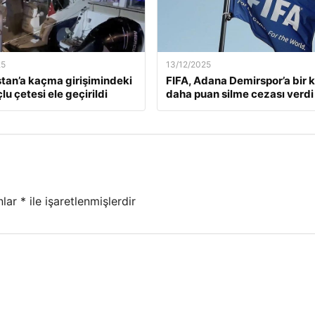
25
13/12/2025
tan’a kaçma girişimindeki
FIFA, Adana Demirspor’a bir 
lu çetesi ele geçirildi
daha puan silme cezası verdi
nlar
*
ile işaretlenmişlerdir