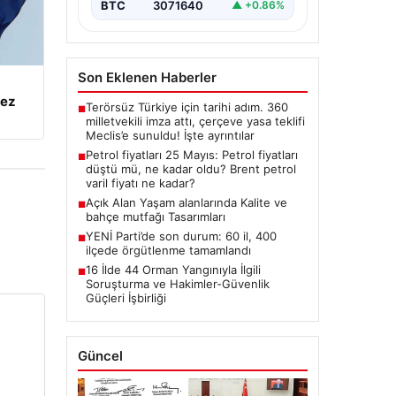
BTC
3071640
▲ +0.86%
Son Eklenen Haberler
kez
Terörsüz Türkiye için tarihi adım. 360
■
milletvekili imza attı, çerçeve yasa teklifi
Meclis’e sunuldu! İşte ayrıntılar
Petrol fiyatları 25 Mayıs: Petrol fiyatları
■
düştü mü, ne kadar oldu? Brent petrol
varil fiyatı ne kadar?
Açık Alan Yaşam alanlarında Kalite ve
■
bahçe mutfağı Tasarımları
YENİ Parti’de son durum: 60 il, 400
■
ilçede örgütlenme tamamlandı
16 İlde 44 Orman Yangınıyla İlgili
■
Soruşturma ve Hakimler-Güvenlik
Güçleri İşbirliği
Güncel