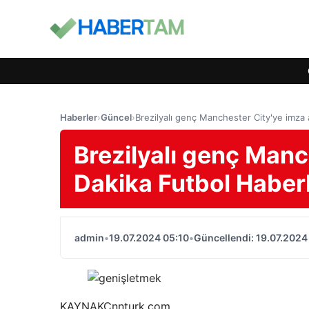
Haberler
›
Güncel
›
Brezilyalı genç Manchester City'ye imza 
Brezilyalı genç Manc
Dakika Futbol Haberl
admin
•
19.07.2024 05:10
•
Güncellendi: 19.07.2024
KAYNAK
Cnnturk.com