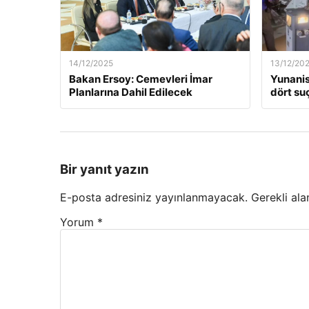
14/12/2025
13/12/20
Bakan Ersoy: Cemevleri İmar
Yunanis
Planlarına Dahil Edilecek
dört suç
Bir yanıt yazın
E-posta adresiniz yayınlanmayacak.
Gerekli ala
Yorum
*