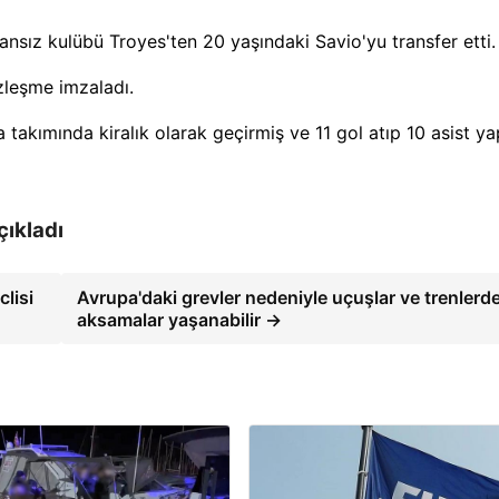
ransız kulübü Troyes'ten 20 yaşındaki Savio'yu transfer etti.
zleşme imzaladı.
akımında kiralık olarak geçirmiş ve 11 gol atıp 10 asist ya
çıkladı
lisi
Avrupa'daki grevler nedeniyle uçuşlar ve trenlerd
aksamalar yaşanabilir →