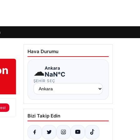
m
Hava Durumu
on
☁
Ankara
NaN°C
ŞEHIR SEÇ
rest
Bizi Takip Edin