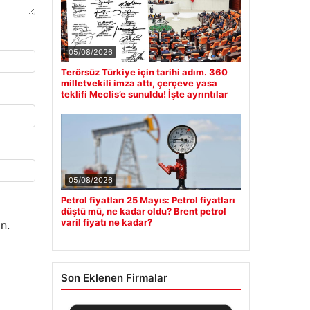
05/08/2026
Terörsüz Türkiye için tarihi adım. 360
milletvekili imza attı, çerçeve yasa
teklifi Meclis’e sunuldu! İşte ayrıntılar
05/08/2026
Petrol fiyatları 25 Mayıs: Petrol fiyatları
düştü mü, ne kadar oldu? Brent petrol
varil fiyatı ne kadar?
n.
Son Eklenen Firmalar