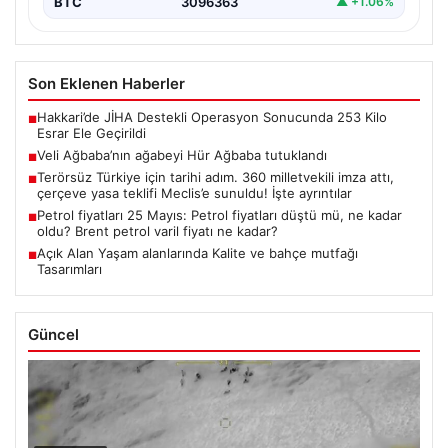
BTC
3096363
▲ +1.06%
Son Eklenen Haberler
Hakkari’de JİHA Destekli Operasyon Sonucunda 253 Kilo
■
Esrar Ele Geçirildi
Veli Ağbaba’nın ağabeyi Hür Ağbaba tutuklandı
■
Terörsüz Türkiye için tarihi adım. 360 milletvekili imza attı,
■
çerçeve yasa teklifi Meclis’e sunuldu! İşte ayrıntılar
Petrol fiyatları 25 Mayıs: Petrol fiyatları düştü mü, ne kadar
■
oldu? Brent petrol varil fiyatı ne kadar?
Açık Alan Yaşam alanlarında Kalite ve bahçe mutfağı
■
Tasarımları
Güncel