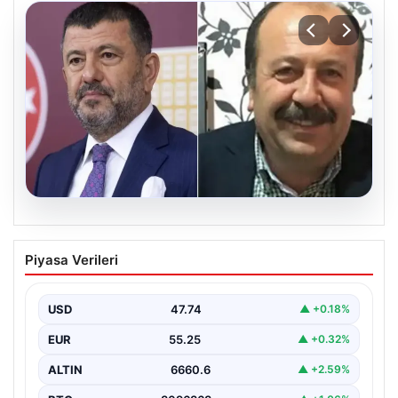
06.08.2026
Veli Ağbaba’nın ağabeyi Hür Ağbaba
Piyasa Verileri
tutuklandı
USD
47.74
▲ +0.18%
EUR
55.25
▲ +0.32%
ALTIN
6660.6
▲ +2.59%