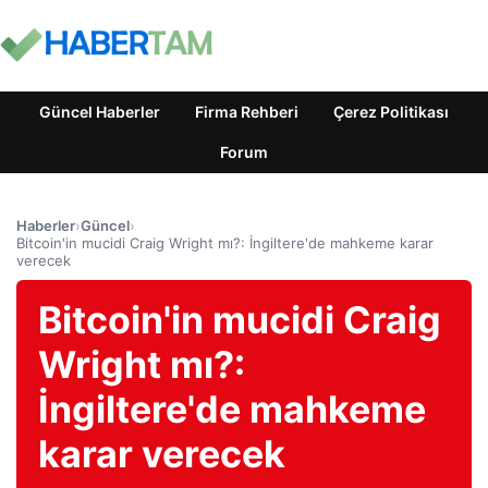
Güncel Haberler
Firma Rehberi
Çerez Politikası
Forum
Haberler
›
Güncel
›
Bitcoin'in mucidi Craig Wright mı?: İngiltere'de mahkeme karar
verecek
Bitcoin'in mucidi Craig
Wright mı?:
İngiltere'de mahkeme
karar verecek