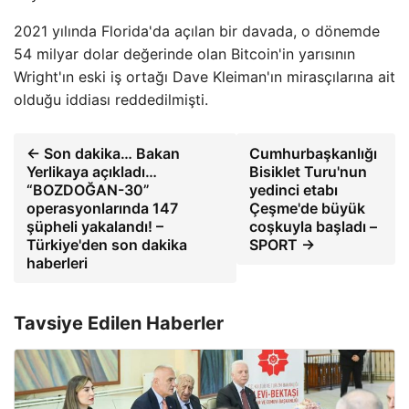
2021 yılında Florida'da açılan bir davada, o dönemde
54 milyar dolar değerinde olan Bitcoin'in yarısının
Wright'ın eski iş ortağı Dave Kleiman'ın mirasçılarına ait
olduğu iddiası reddedilmişti.
← Son dakika… Bakan
Cumhurbaşkanlığı
Yerlikaya açıkladı…
Bisiklet Turu'nun
“BOZDOĞAN-30”
yedinci etabı
operasyonlarında 147
Çeşme'de büyük
şüpheli yakalandı! –
coşkuyla başladı –
Türkiye'den son dakika
SPORT →
haberleri
Tavsiye Edilen Haberler