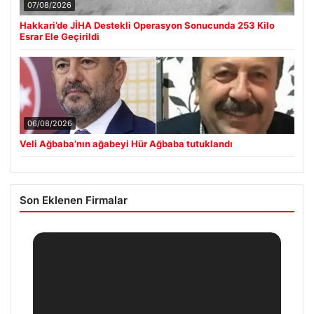
07/08/2026
Hakkari’de JİHA Destekli Operasyon Sonucunda 253 Kilo
Esrar Ele Geçirildi
06/08/2026
Veli Ağbaba’nın ağabeyi Hür Ağbaba tutuklandı
Son Eklenen Firmalar