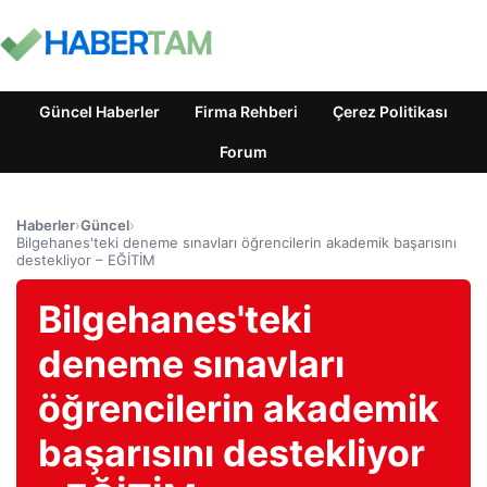
Güncel Haberler
Firma Rehberi
Çerez Politikası
Forum
Haberler
›
Güncel
›
Bilgehanes'teki deneme sınavları öğrencilerin akademik başarısını
destekliyor – EĞİTİM
Bilgehanes'teki
deneme sınavları
öğrencilerin akademik
başarısını destekliyor