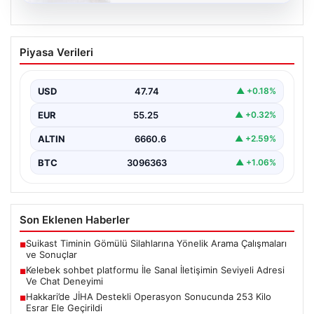
08.08.2026
Kelebek sohbet platformu İle Sanal
Piyasa Verileri
İletişimin Seviyeli Adresi Ve Chat
Deneyimi
USD
47.74
▲ +0.18%
İnternet çağında insanların kaliteli bir tarzda irtibat
oluşturması büyük bir değer ifade etmektedir. Halen…
EUR
55.25
▲ +0.32%
ALTIN
6660.6
▲ +2.59%
BTC
3096363
▲ +1.06%
Son Eklenen Haberler
Suikast Timinin Gömülü Silahlarına Yönelik Arama Çalışmaları
■
ve Sonuçlar
Kelebek sohbet platformu İle Sanal İletişimin Seviyeli Adresi
■
Ve Chat Deneyimi
Hakkari’de JİHA Destekli Operasyon Sonucunda 253 Kilo
■
Esrar Ele Geçirildi