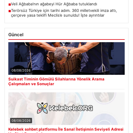
Veli Ağbaba’nın ağabeyi Hür Ağbaba tutuklandı
■
Terörsüz Türkiye için tarihi adım. 360 milletvekili imza attı,
■
çerçeve yasa teklifi Meclis’e sunuldu! İşte ayrıntılar
Güncel
08/08/2026
Suikast Timinin Gömülü Silahlarına Yönelik Arama
Çalışmaları ve Sonuçlar
08/08/2026
Kelebek sohbet platformu İle Sanal İletişimin Seviyeli Adresi