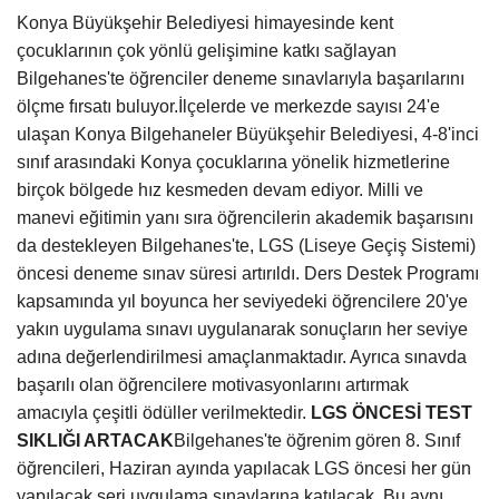
Konya Büyükşehir Belediyesi himayesinde kent
çocuklarının çok yönlü gelişimine katkı sağlayan
Bilgehanes'te öğrenciler deneme sınavlarıyla başarılarını
ölçme fırsatı buluyor.
İlçelerde ve merkezde sayısı 24'e
ulaşan Konya Bilgehaneler Büyükşehir Belediyesi, 4-8'inci
sınıf arasındaki Konya çocuklarına yönelik hizmetlerine
birçok bölgede hız kesmeden devam ediyor. Milli ve
manevi eğitimin yanı sıra öğrencilerin akademik başarısını
da destekleyen Bilgehanes'te, LGS (Liseye Geçiş Sistemi)
öncesi deneme sınav süresi artırıldı.
Ders Destek Programı
kapsamında yıl boyunca her seviyedeki öğrencilere 20'ye
yakın uygulama sınavı uygulanarak sonuçların her seviye
adına değerlendirilmesi amaçlanmaktadır. Ayrıca sınavda
başarılı olan öğrencilere motivasyonlarını artırmak
amacıyla çeşitli ödüller verilmektedir.
LGS ÖNCESİ TEST
SIKLIĞI ARTACAK
Bilgehanes'te öğrenim gören 8. Sınıf
öğrencileri, Haziran ayında yapılacak LGS öncesi her gün
yapılacak seri uygulama sınavlarına katılacak. Bu aynı