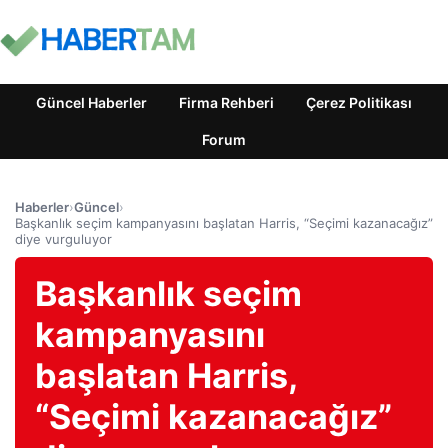
Güncel Haberler
Firma Rehberi
Çerez Politikası
Forum
Haberler
›
Güncel
›
Başkanlık seçim kampanyasını başlatan Harris, “Seçimi kazanacağız”
diye vurguluyor
Başkanlık seçim
kampanyasını
başlatan Harris,
“Seçimi kazanacağız”