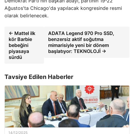
Demokrat Parti'nin başkan adayı, partinin 19-22
Ağustos'ta Chicago'da yapılacak kongresinde resmi
olarak belirlenecek.
← Mattel ilk
ADATA Legend 970 Pro SSD,
kör Barbie
benzersiz aktif soğutma
bebeğini
mimarisiyle yeni bir dönem
piyasaya
başlatıyor: TEKNOLOJİ →
sürdü
Tavsiye Edilen Haberler
14/12/2025