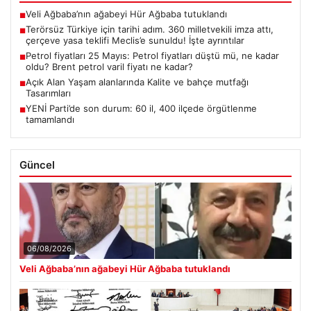
Veli Ağbaba’nın ağabeyi Hür Ağbaba tutuklandı
■
Terörsüz Türkiye için tarihi adım. 360 milletvekili imza attı,
■
çerçeve yasa teklifi Meclis’e sunuldu! İşte ayrıntılar
Petrol fiyatları 25 Mayıs: Petrol fiyatları düştü mü, ne kadar
■
oldu? Brent petrol varil fiyatı ne kadar?
Açık Alan Yaşam alanlarında Kalite ve bahçe mutfağı
■
Tasarımları
YENİ Parti’de son durum: 60 il, 400 ilçede örgütlenme
■
tamamlandı
Güncel
06/08/2026
Veli Ağbaba’nın ağabeyi Hür Ağbaba tutuklandı