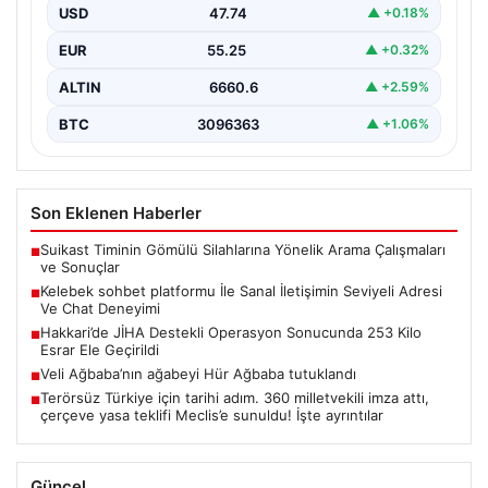
USD
47.74
▲ +0.18%
İnternet çağında insanların kaliteli bir tarzda irtibat
oluşturması büyük bir değer ifade etmektedir. Halen…
EUR
55.25
▲ +0.32%
ALTIN
6660.6
▲ +2.59%
BTC
3096363
▲ +1.06%
Son Eklenen Haberler
Suikast Timinin Gömülü Silahlarına Yönelik Arama Çalışmaları
■
ve Sonuçlar
Kelebek sohbet platformu İle Sanal İletişimin Seviyeli Adresi
■
Ve Chat Deneyimi
Hakkari’de JİHA Destekli Operasyon Sonucunda 253 Kilo
■
Esrar Ele Geçirildi
Veli Ağbaba’nın ağabeyi Hür Ağbaba tutuklandı
■
Terörsüz Türkiye için tarihi adım. 360 milletvekili imza attı,
■
çerçeve yasa teklifi Meclis’e sunuldu! İşte ayrıntılar
Güncel