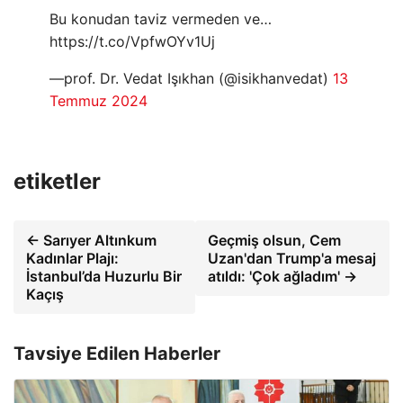
Bu konudan taviz vermeden ve…
https://t.co/VpfwOYv1Uj
—prof. Dr. Vedat Işıkhan (@isikhanvedat)
13
Temmuz 2024
etiketler
← Sarıyer Altınkum
Geçmiş olsun, Cem
Kadınlar Plajı:
Uzan'dan Trump'a mesaj
İstanbul’da Huzurlu Bir
atıldı: 'Çok ağladım' →
Kaçış
Tavsiye Edilen Haberler