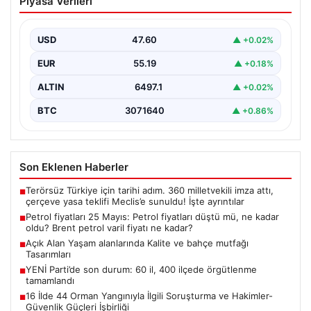
Piyasa Verileri
düştü mü, ne kadar oldu? Brent petrol
varil fiyatı ne kadar?
USD
47.60
▲ +0.02%
EUR
55.19
▲ +0.18%
ALTIN
6497.1
▲ +0.02%
BTC
3071640
▲ +0.86%
Son Eklenen Haberler
Terörsüz Türkiye için tarihi adım. 360 milletvekili imza attı,
■
çerçeve yasa teklifi Meclis’e sunuldu! İşte ayrıntılar
Petrol fiyatları 25 Mayıs: Petrol fiyatları düştü mü, ne kadar
■
oldu? Brent petrol varil fiyatı ne kadar?
Açık Alan Yaşam alanlarında Kalite ve bahçe mutfağı
■
Tasarımları
YENİ Parti’de son durum: 60 il, 400 ilçede örgütlenme
■
tamamlandı
16 İlde 44 Orman Yangınıyla İlgili Soruşturma ve Hakimler-
■
Güvenlik Güçleri İşbirliği