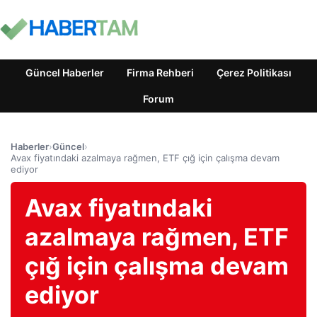
Güncel Haberler
Firma Rehberi
Çerez Politikası
Forum
Haberler
›
Güncel
›
Avax fiyatındaki azalmaya rağmen, ETF çığ için çalışma devam
ediyor
Avax fiyatındaki
azalmaya rağmen, ETF
çığ için çalışma devam
ediyor