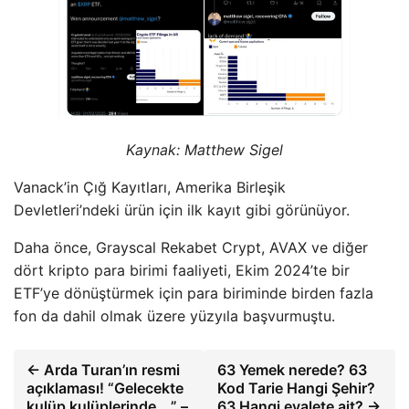
Kaynak:
Matthew Sigel
Vanack’in Çığ Kayıtları, Amerika Birleşik
Devletleri’ndeki ürün için ilk kayıt gibi görünüyor.
Daha önce, Grayscal Rekabet Crypt, AVAX ve diğer
dört kripto para birimi faaliyeti, Ekim 2024’te bir
ETF’ye dönüştürmek için para biriminde birden fazla
fon da dahil olmak üzere yüzyıla başvurmuştu.
← Arda Turan’ın resmi
63 Yemek nerede? 63
açıklaması! “Gelecekte
Kod Tarie Hangi Şehir?
kulüp kulüplerinde …” –
63 Hangi eyalete ait? →