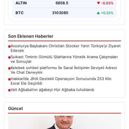
ALTIN
6658.5
▼ -0.03%
BTC
3103085
▲ +0.23%
Son Eklenen Haberler
Avusturya Başbakanı Christian Stocker Yarın Türkiye’yi Ziyaret
■
Edecek
Suikast Timinin Gömülü Silahlarına Yönelik Arama Çalışmaları
■
ve Sonuçlar
Kelebek sohbet platformu İle Sanal İletişimin Seviyeli Adresi
■
Ve Chat Deneyimi
Hakkari’de JİHA Destekli Operasyon Sonucunda 253 Kilo
■
Esrar Ele Geçirildi
Veli Ağbaba’nın ağabeyi Hür Ağbaba tutuklandı
■
Güncel