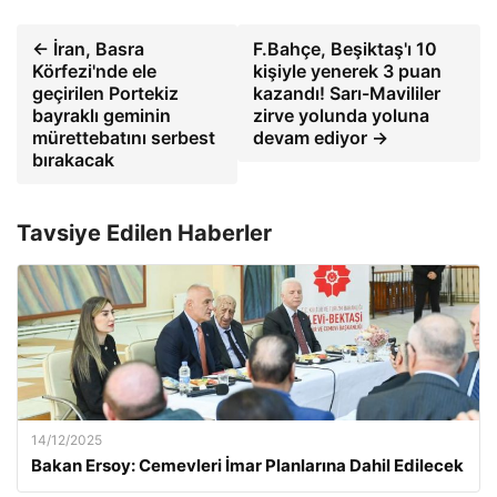
← İran, Basra
F.Bahçe, Beşiktaş'ı 10
Körfezi'nde ele
kişiyle yenerek 3 puan
geçirilen Portekiz
kazandı! Sarı-Mavililer
bayraklı geminin
zirve yolunda yoluna
mürettebatını serbest
devam ediyor →
bırakacak
Tavsiye Edilen Haberler
14/12/2025
Bakan Ersoy: Cemevleri İmar Planlarına Dahil Edilecek