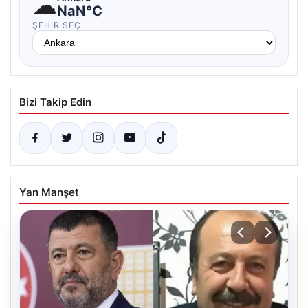
☁
NaN°C
ŞEHIR SEÇ
Bizi Takip Edin
Yan Manşet