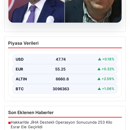
06.08.2026
Veli Ağbaba’nın ağabeyi Hür Ağbaba
Piyasa Verileri
tutuklandı
USD
47.74
▲ +0.18%
EUR
55.25
▲ +0.32%
ALTIN
6660.6
▲ +2.59%
BTC
3096363
▲ +1.06%
Son Eklenen Haberler
Hakkari’de JİHA Destekli Operasyon Sonucunda 253 Kilo
■
Esrar Ele Geçirildi