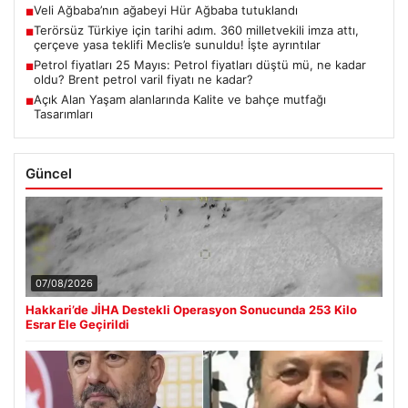
Veli Ağbaba’nın ağabeyi Hür Ağbaba tutuklandı
■
Terörsüz Türkiye için tarihi adım. 360 milletvekili imza attı,
■
çerçeve yasa teklifi Meclis’e sunuldu! İşte ayrıntılar
Petrol fiyatları 25 Mayıs: Petrol fiyatları düştü mü, ne kadar
■
oldu? Brent petrol varil fiyatı ne kadar?
Açık Alan Yaşam alanlarında Kalite ve bahçe mutfağı
■
Tasarımları
Güncel
07/08/2026
Hakkari’de JİHA Destekli Operasyon Sonucunda 253 Kilo
Esrar Ele Geçirildi