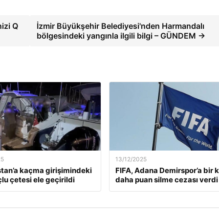
izi Q
İzmir Büyükşehir Belediyesi'nden Harmandalı
bölgesindeki yangınla ilgili bilgi – GÜNDEM →
25
13/12/2025
tan’a kaçma girişimindeki
FIFA, Adana Demirspor’a bir 
lu çetesi ele geçirildi
daha puan silme cezası verdi