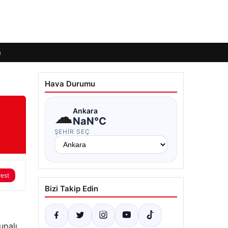
m
Hava Durumu
☁
Ankara
NaN°C
ŞEHIR SEÇ
rest
Bizi Takip Edin
alı ​​