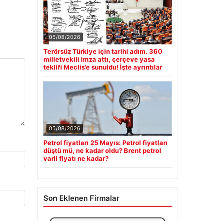
05/08/2026
Terörsüz Türkiye için tarihi adım. 360
milletvekili imza attı, çerçeve yasa
teklifi Meclis’e sunuldu! İşte ayrıntılar
05/08/2026
Petrol fiyatları 25 Mayıs: Petrol fiyatları
düştü mü, ne kadar oldu? Brent petrol
varil fiyatı ne kadar?
Son Eklenen Firmalar