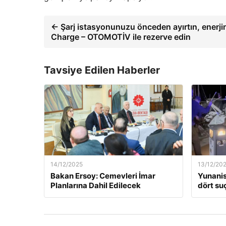
← Şarj istasyonunuzu önceden ayırtın, enerjin
Charge – OTOMOTİV ile rezerve edin
Tavsiye Edilen Haberler
14/12/2025
13/12/20
Bakan Ersoy: Cemevleri İmar
Yunanis
Planlarına Dahil Edilecek
dört suç