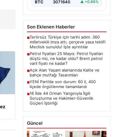
BTC
3071640
▲ +0.86%
Son Eklenen Haberler
Terörsüz Türkiye için tarihi adım. 360
■
milletvekili imza attı, çerçeve yasa teklifi
Meclis’e sunuldu! İşte ayrıntılar
Petrol fiyatları 25 Mayıs: Petrol fiyatları
■
düştü mü, ne kadar oldu? Brent petrol
varil fiyatı ne kadar?
Açık Alan Yaşam alanlarında Kalite ve
■
bahçe mutfağı Tasarımları
YENİ Parti’de son durum: 60 il, 400
■
ilçede örgütlenme tamamlandı
16 İlde 44 Orman Yangınıyla İlgili
■
Soruşturma ve Hakimler-Güvenlik
Güçleri İşbirliği
kez
Güncel