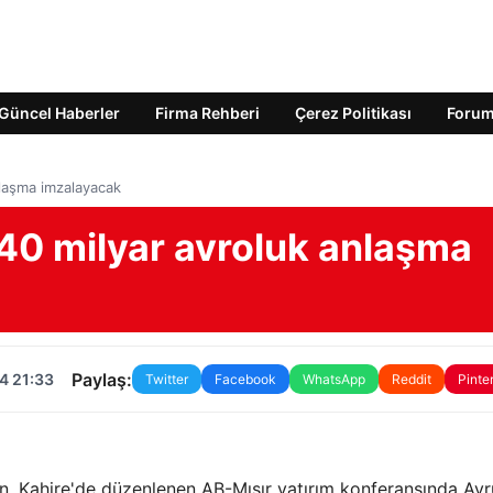
Güncel Haberler
Firma Rehberi
Çerez Politikası
Foru
anlaşma imzalayacak
a 40 milyar avroluk anlaşma
Paylaş:
4 21:33
Twitter
Facebook
WhatsApp
Reddit
Pinte
 Kahire'de düzenlenen AB-Mısır yatırım konferansında Avrup