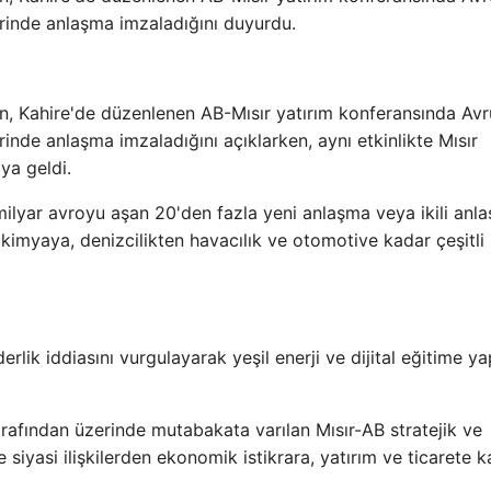
ğerinde anlaşma imzaladığını duyurdu.
 Kahire'de düzenlenen AB-Mısır yatırım konferansında Avrup
erinde anlaşma imzaladığını açıklarken, aynı etkinlikte Mısır
ya geldi.
40 milyar avroyu aşan 20'den fazla yeni anlaşma veya ikili anl
kimyaya, denizcilikten havacılık ve otomotive kadar çeşitli
erlik iddiasını vurgulayarak yeşil enerji ve dijital eğitime ya
rafından üzerinde mutabakata varılan Mısır-AB stratejik ve
siyasi ilişkilerden ekonomik istikrara, yatırım ve ticarete 