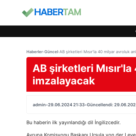
Haberler
›
Güncel
›
AB şirketleri Mısır'la 40 milyar avroluk 
AB şirketleri Mısır'l
imzalayacak
admin
•
29.06.2024 21:33
•
Güncellendi: 29.06.202
Bu haberin ilk yayınlandığı dil İngilizcedir.
Avrupa Komisyonu Başkanı Ursula von der Leyen,