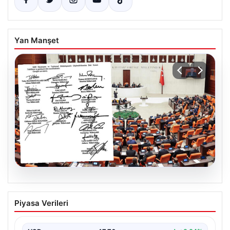
Yan Manşet
05.08.2026
Terörsüz Türkiye için tarihi adım. 360
Piyasa Verileri
milletvekili imza attı, çerçeve yasa
teklifi Meclis’e sunuldu! İşte ayrıntılar