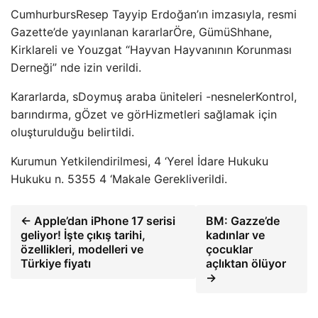
Cumhurburs
Resep Tayyip Erdoğan’ın imzasıyla, resmi
Gazette’de yayınlanan kararlar
Öre, Gümü
Shhane,
Kirklareli ve Youzgat “Hayvan Hayvanının Korunması
Derneği” nde izin verildi.
Kararlarda, s
Doymuş araba üniteleri -nesneler
Kontrol,
barındırma, g
Özet ve gör
Hizmetleri sağlamak için
oluşturulduğu belirtildi.
Kurumun Yetkilendirilmesi, 4 ‘Yerel İdare Hukuku
Hukuku n. 5355 4 ‘
Makale Gerekli
verildi.
← Apple’dan iPhone 17 serisi
BM: Gazze’de
geliyor! İşte çıkış tarihi,
kadınlar ve
özellikleri, modelleri ve
çocuklar
Türkiye fiyatı
açlıktan ölüyor
→