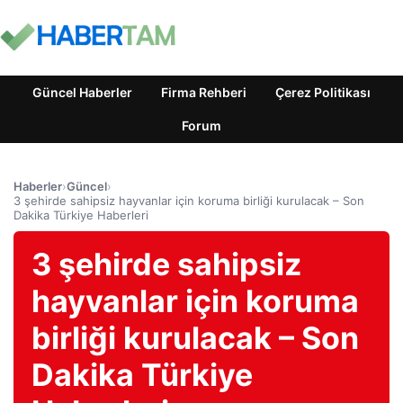
Güncel Haberler
Firma Rehberi
Çerez Politikası
Forum
Haberler
›
Güncel
›
3 şehirde sahipsiz hayvanlar için koruma birliği kurulacak – Son
Dakika Türkiye Haberleri
3 şehirde sahipsiz
hayvanlar için koruma
birliği kurulacak – Son
Dakika Türkiye