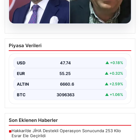
06.08.2026
Veli Ağbaba’nın ağabeyi Hür Ağbaba
Piyasa Verileri
tutuklandı
USD
47.74
▲ +0.18%
EUR
55.25
▲ +0.32%
ALTIN
6660.6
▲ +2.59%
BTC
3096363
▲ +1.06%
Son Eklenen Haberler
Hakkari’de JİHA Destekli Operasyon Sonucunda 253 Kilo
■
Esrar Ele Geçirildi