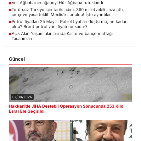
Veli Ağbaba’nın ağabeyi Hür Ağbaba tutuklandı
■
Terörsüz Türkiye için tarihi adım. 360 milletvekili imza attı,
■
çerçeve yasa teklifi Meclis’e sunuldu! İşte ayrıntılar
Petrol fiyatları 25 Mayıs: Petrol fiyatları düştü mü, ne kadar
■
oldu? Brent petrol varil fiyatı ne kadar?
Açık Alan Yaşam alanlarında Kalite ve bahçe mutfağı
■
Tasarımları
Güncel
07/08/2026
Hakkari’de JİHA Destekli Operasyon Sonucunda 253 Kilo
Esrar Ele Geçirildi