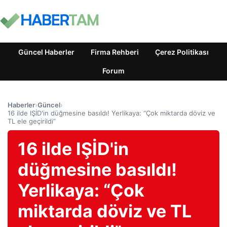
Güncel Haberler
Firma Rehberi
Çerez Politikası
Forum
Haberler
›
Güncel
›
16 ilde IŞİD'in düğmesine basıldı! Yerlikaya: “Çok miktarda döviz ve
TL ele geçirildi”
16 ilde IŞİD'in
düğmesine basıldı!
Yerlikaya: “Çok
miktarda döviz ve TL