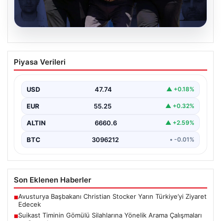
08.08.2026
Suikast Timinin Gömülü Silahlarına
Piyasa Verileri
Yönelik Arama Çalışmaları ve Sonuçlar
Türk polisi, Cumhurbaşkanı Recep Tayyip Erdoğan’a
yönelik planlanan suikast girişimine ilişkin yürütülen
USD
47.74
▲ +0.18%
soruşturma kapsamında,…
EUR
55.25
▲ +0.32%
ALTIN
6660.6
▲ +2.59%
BTC
3096212
• -0.01%
Son Eklenen Haberler
Avusturya Başbakanı Christian Stocker Yarın Türkiye’yi Ziyaret
■
Edecek
Suikast Timinin Gömülü Silahlarına Yönelik Arama Çalışmaları
■