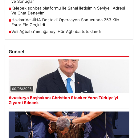
ve Sonuçlar
Kelebek sohbet platformu İle Sanal İletişimin Seviyeli Adresi
■
Ve Chat Deneyimi
Hakkari’de JİHA Destekli Operasyon Sonucunda 253 Kilo
■
Esrar Ele Geçirildi
Veli Ağbaba’nın ağabeyi Hür Ağbaba tutuklandı
■
Güncel
09/08/2026
Avusturya Başbakanı Christian Stocker Yarın Türkiye’yi
Ziyaret Edecek