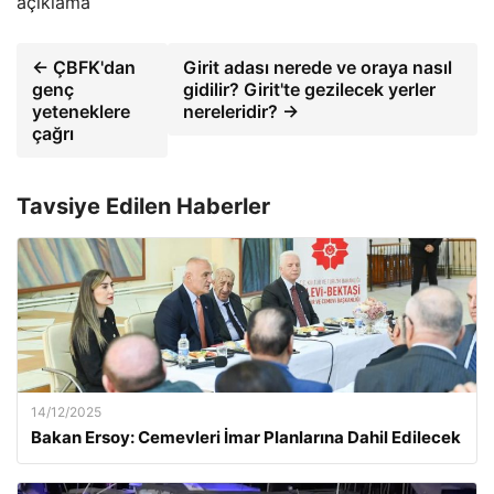
açıklama
← ÇBFK'dan
Girit adası nerede ve oraya nasıl
genç
gidilir? Girit'te gezilecek yerler
yeteneklere
nereleridir? →
çağrı
Tavsiye Edilen Haberler
14/12/2025
Bakan Ersoy: Cemevleri İmar Planlarına Dahil Edilecek