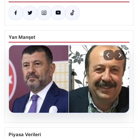
Yan Manşet
06.08.2026
Veli Ağbaba’nın ağabeyi Hür Ağbaba
Piyasa Verileri
tutuklandı