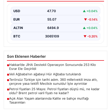
USD
47.70
▲ +0.04%
EUR
55.07
▼ -0.14%
ALTIN
6494.9
▲ +0.04%
BTC
3065109
▼ -0.20%
Son Eklenen Haberler
Hakkari’de JİHA Destekli Operasyon Sonucunda 253 Kilo
■
Esrar Ele Geçirildi
Veli Ağbaba’nın ağabeyi Hür Ağbaba tutuklandı
■
Terörsüz Türkiye için tarihi adım. 360 milletvekili imza attı,
■
çerçeve yasa teklifi Meclis’e sunuldu! İşte ayrıntılar
Petrol fiyatları 25 Mayıs: Petrol fiyatları düştü mü, ne kadar
■
oldu? Brent petrol varil fiyatı ne kadar?
Açık Alan Yaşam alanlarında Kalite ve bahçe mutfağı
■
Tasarımları