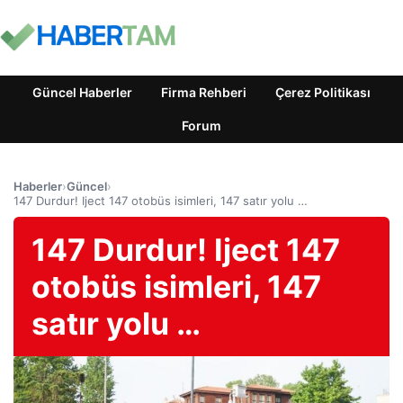
Güncel Haberler
Firma Rehberi
Çerez Politikası
Forum
Haberler
›
Güncel
›
147 Durdur! Iject 147 otobüs isimleri, 147 satır yolu …
147 Durdur! Iject 147
otobüs isimleri, 147
satır yolu …