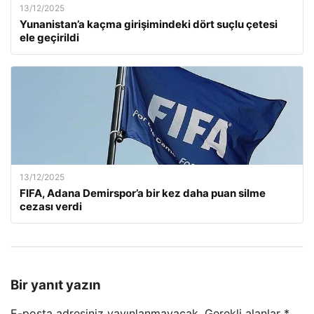
13/12/2025
Yunanistan’a kaçma girişimindeki dört suçlu çetesi
ele geçirildi
13/12/2025
FIFA, Adana Demirspor’a bir kez daha puan silme
cezası verdi
Bir yanıt yazın
E-posta adresiniz yayınlanmayacak.
Gerekli alanlar
*