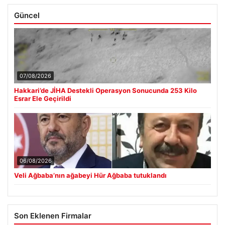
Güncel
07/08/2026
Hakkari’de JİHA Destekli Operasyon Sonucunda 253 Kilo
Esrar Ele Geçirildi
06/08/2026
Veli Ağbaba’nın ağabeyi Hür Ağbaba tutuklandı
Son Eklenen Firmalar