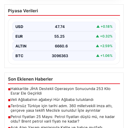
Veli Ağbaba’nın ağabeyi Hür Ağbaba
Piyasa Verileri
tutuklandı
USD
47.74
▲ +0.18%
EUR
55.25
▲ +0.32%
ALTIN
6660.6
▲ +2.59%
BTC
3096363
▲ +1.06%
Son Eklenen Haberler
Hakkari’de JİHA Destekli Operasyon Sonucunda 253 Kilo
■
Esrar Ele Geçirildi
Veli Ağbaba’nın ağabeyi Hür Ağbaba tutuklandı
■
Terörsüz Türkiye için tarihi adım. 360 milletvekili imza attı,
■
çerçeve yasa teklifi Meclis’e sunuldu! İşte ayrıntılar
Petrol fiyatları 25 Mayıs: Petrol fiyatları düştü mü, ne kadar
■
oldu? Brent petrol varil fiyatı ne kadar?
Açık Alan Yaşam alanlarında Kalite ve bahçe mutfağı
■