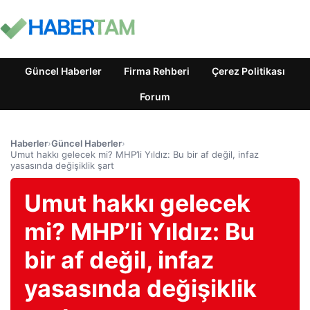
Güncel Haberler
Firma Rehberi
Çerez Politikası
Forum
Haberler
›
Güncel Haberler
›
Umut hakkı gelecek mi? MHP’li Yıldız: Bu bir af değil, infaz
yasasında değişiklik şart
Umut hakkı gelecek
mi? MHP’li Yıldız: Bu
bir af değil, infaz
yasasında değişiklik