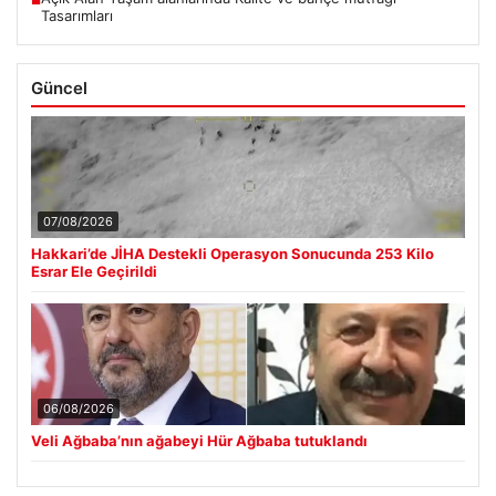
Tasarımları
Güncel
07/08/2026
Hakkari’de JİHA Destekli Operasyon Sonucunda 253 Kilo
Esrar Ele Geçirildi
06/08/2026
Veli Ağbaba’nın ağabeyi Hür Ağbaba tutuklandı