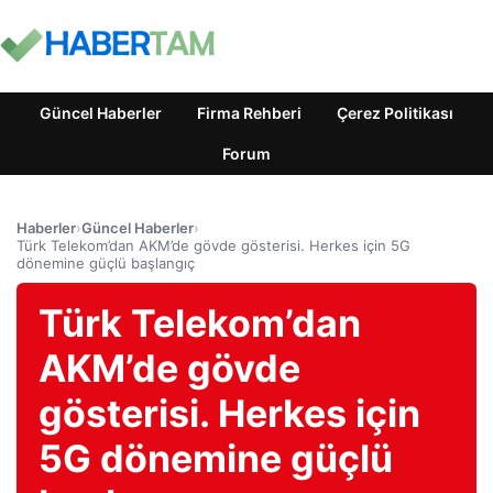
Güncel Haberler
Firma Rehberi
Çerez Politikası
Forum
Haberler
›
Güncel Haberler
›
Türk Telekom’dan AKM’de gövde gösterisi. Herkes için 5G
dönemine güçlü başlangıç
Türk Telekom’dan
AKM’de gövde
gösterisi. Herkes için
5G dönemine güçlü