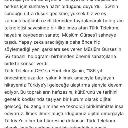
herkes için sunmaya hazır olduğunu duyurdu. 5G’nin
sunduğu ultra düşük gecikme, yüksek hız ve eş
zamanlı bağlantı özelliklerinden faydalanarak hologram
teknolojisi sayesinde bir ilke imza atan Türk Telekom,
hayatını kaybeden sanatçı Müslüm Gürses’i sahneye
taşıdı. Yapay zeka aracılığıyla daha önce hiç
söylemediği yeni şarkılara ses veren Müslüm Gürses’in
5G tabanlı hologramı birbirinden önemli sanatçılarla
birlikte konser verdi.
Türk Telekom CEO’su Ebubekir Şahin, “186 yıl
öncesinde uzakları yakın kılmak amacıyla başlayan
hikayemiz Türkiye’yi geleceğe ulaştırma şiarıyla devam
ediyor. Bu toprakların hafızasını, kültürünü ve tarihini
genetik kodlarında taşıyan bir kurum olarak dijital
geleceği bu zengin miras ve teknoloji birikimimizle inşa
ediyoruz. İlmek ilmek oluşturduğumuz dijital omurgayla
Türkiye’nin her bir hücresine dokunan Türk Telekom
olarak, bugün sadece yeni bir teknolojiye geçiş