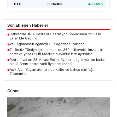
BTC
3096363
▲ +1.06%
Son Eklenen Haberler
Hakkari’de JİHA Destekli Operasyon Sonucunda 253 Kilo
■
Esrar Ele Geçirildi
Veli Ağbaba’nın ağabeyi Hür Ağbaba tutuklandı
■
Terörsüz Türkiye için tarihi adım. 360 milletvekili imza attı,
■
çerçeve yasa teklifi Meclis’e sunuldu! İşte ayrıntılar
Petrol fiyatları 25 Mayıs: Petrol fiyatları düştü mü, ne kadar
■
oldu? Brent petrol varil fiyatı ne kadar?
Açık Alan Yaşam alanlarında Kalite ve bahçe mutfağı
■
Tasarımları
Güncel