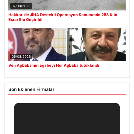
07/08/2026
Hakkari’de JİHA Destekli Operasyon Sonucunda 253 Kilo
Esrar Ele Geçirildi
06/08/2026
Veli Ağbaba’nın ağabeyi Hür Ağbaba tutuklandı
Son Eklenen Firmalar