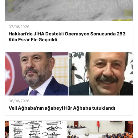
07/08/2026
Hakkari’de JİHA Destekli Operasyon Sonucunda 253
Kilo Esrar Ele Geçirildi
06/08/2026
Veli Ağbaba’nın ağabeyi Hür Ağbaba tutuklandı