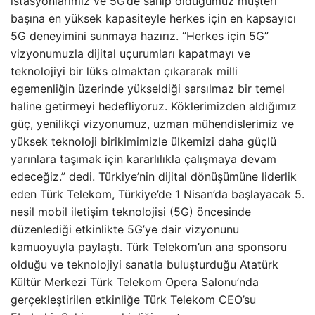
istasyonlarımız ve 5G’de sahip olduğumuz müşteri
başına en yüksek kapasiteyle herkes için en kapsayıcı
5G deneyimini sunmaya hazırız. “Herkes için 5G”
vizyonumuzla dijital uçurumları kapatmayı ve
teknolojiyi bir lüks olmaktan çıkararak milli
egemenliğin üzerinde yükseldiği sarsılmaz bir temel
haline getirmeyi hedefliyoruz. Köklerimizden aldığımız
güç, yenilikçi vizyonumuz, uzman mühendislerimiz ve
yüksek teknoloji birikimimizle ülkemizi daha güçlü
yarınlara taşımak için kararlılıkla çalışmaya devam
edeceğiz.” dedi. Türkiye’nin dijital dönüşümüne liderlik
eden Türk Telekom, Türkiye’de 1 Nisan’da başlayacak 5.
nesil mobil iletişim teknolojisi (5G) öncesinde
düzenlediği etkinlikte 5G’ye dair vizyonunu
kamuoyuyla paylaştı. Türk Telekom’un ana sponsoru
olduğu ve teknolojiyi sanatla buluşturduğu Atatürk
Kültür Merkezi Türk Telekom Opera Salonu’nda
gerçekleştirilen etkinliğe Türk Telekom CEO’su