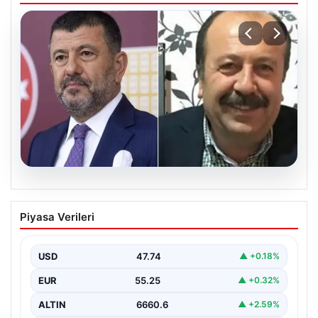
06.08.2026
Veli Ağbaba’nın ağabeyi Hür Ağbaba
Piyasa Verileri
tutuklandı
USD
47.74
▲ +0.18%
EUR
55.25
▲ +0.32%
ALTIN
6660.6
▲ +2.59%