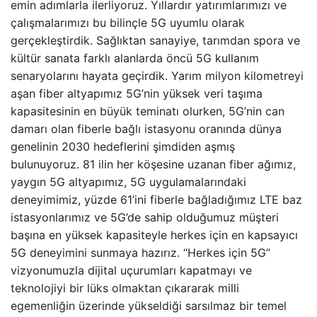
emin adımlarla ilerliyoruz. Yıllardır yatırımlarımızı ve
çalışmalarımızı bu bilinçle 5G uyumlu olarak
gerçekleştirdik. Sağlıktan sanayiye, tarımdan spora ve
kültür sanata farklı alanlarda öncü 5G kullanım
senaryolarını hayata geçirdik. Yarım milyon kilometreyi
aşan fiber altyapımız 5G’nin yüksek veri taşıma
kapasitesinin en büyük teminatı olurken, 5G’nin can
damarı olan fiberle bağlı istasyonu oranında dünya
genelinin 2030 hedeflerini şimdiden aşmış
bulunuyoruz. 81 ilin her köşesine uzanan fiber ağımız,
yaygın 5G altyapımız, 5G uygulamalarındaki
deneyimimiz, yüzde 61’ini fiberle bağladığımız LTE baz
istasyonlarımız ve 5G’de sahip olduğumuz müşteri
başına en yüksek kapasiteyle herkes için en kapsayıcı
5G deneyimini sunmaya hazırız. “Herkes için 5G”
vizyonumuzla dijital uçurumları kapatmayı ve
teknolojiyi bir lüks olmaktan çıkararak milli
egemenliğin üzerinde yükseldiği sarsılmaz bir temel