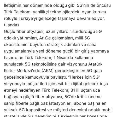
İletişimin her döneminde olduğu gibi 5G’nin de öncüsü
Türk Telekom, yenilikçi teknolojilerdeki oyun kurucu
rolüyle Türkiye’yi geleceğe taşımaya devam ediyor.
(İlandır)
Güçlü fiber altyapısı, uzun yıllardır sürdürdüğü 5G
odaklı yatırımları, Ar-Ge çalışmaları, milli 5G
ekosistemini büyüten stratejik adımları ve saha
uygulamalarıyla yeni döneme güçlü bir giriş yapmaya
hazır olan Türk Telekom, 1 Nisan’da kullanıma
sunulacak 5G teknolojisine dair vizyonunu Atatürk
Kültür Merkezi’nde (AKM) gerçekleştirilen 5G gala
gecesinde kamuoyuyla paylaştı. “Herkes için 5G”
vizyonuyla müşterileri için eşit bir dijital gelecek inşa
etmeyi hedefleyen Türk Telekom, 81 ili uçtan uca
bağlayan güçlü fiber altyapısı, 5G’de kritik öneme
sahip fiberle bağlı baz istasyonları, abone başına en
yüksek 5G kapasitesi ve müşteri deneyimi odaklı mobil
stratejisiyle 5G deneyimini Türkiye’nin her köşesinde