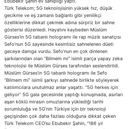
Ebubekir Şahin ev sahipliği yaptı.
Türk Telekom; 5G teknolojisinin yüksek hız, düşük
gecikme ve eş zamanlı bağlantı gibi yenilikçi
özelliklerine dikkat çekmek adına sürpriz bir sahne
gösterisi düzenledi. Hayatını kaybeden Müslüm
Gürses’in 5G tabanlı hologramı ile rap müzik sanatçısı
Sefo’nun 5G sayesinde kesintisiz sahnelenen düeti
geceye damga vurdu. Sefo’nun en çok dinlenen
şarkılarından olan “Bilmem mi” isimli parça yapay zeka
teknolojisi ile Müslüm Gürses tarafından seslendirildi.
Müslüm Gürses’in 5G tabanlı hologramı ile Sefo
“Bilmem mi” isimli şarkıyı sahnede birlikte söyleyerek
katılımcılara unutulmaz anlar yaşattı. “5G herkes için
geliyor” 5G gala gecesinde yaptığı konuşmada, asırları
aşan köklü mirasın omuzlarına yüklediği tarihi
sorumluluğa ve 5G’nin Türkiye için bir teknoloji
geçişinden çok daha fazlası olduğuna dikkat çeken
Türk Telekom CEO’su Ebubekir Şahin, “186 yıl