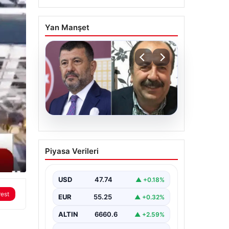
Yan Manşet
06.08.2026
Veli Ağbaba’nın ağabeyi
Piyasa Verileri
Hür Ağbaba tutuklandı
USD
47.74
▲ +0.18%
rest
EUR
55.25
▲ +0.32%
ALTIN
6660.6
▲ +2.59%