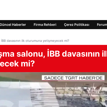
Güncel Haberler
Firma Rehberi
Çerez Politikası
Foru
u, İBB davasının ilk oturumuna yetişmeyecek mi?
uşma salonu, İBB davasının i
ecek mi?