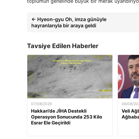
toplumun genelinde büyük bir merak uyandırıyo
← Hyeon-gyu Oh, imza günüyle
hayranlarıyla bir araya geldi
Tavsiye Edilen Haberler
07/08/2026
06/08/20
Hakkari’de JİHA Destekli
Veli Ağ
Operasyon Sonucunda 253 Kilo
Ağbaba
Esrar Ele Geçirildi