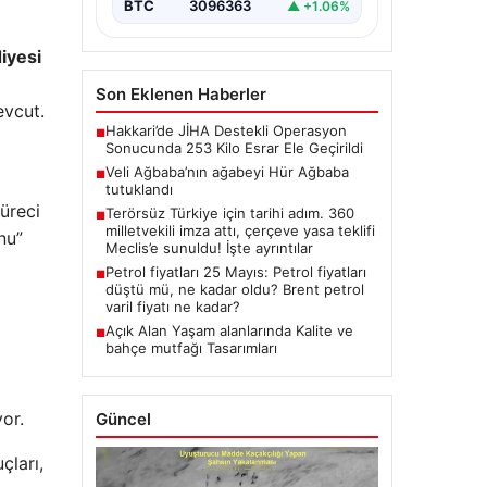
BTC
3096363
▲ +1.06%
iyesi
Son Eklenen Haberler
evcut.
Hakkari’de JİHA Destekli Operasyon
■
Sonucunda 253 Kilo Esrar Ele Geçirildi
Veli Ağbaba’nın ağabeyi Hür Ağbaba
■
tutuklandı
üreci
Terörsüz Türkiye için tarihi adım. 360
■
milletvekili imza attı, çerçeve yasa teklifi
nu”
Meclis’e sunuldu! İşte ayrıntılar
Petrol fiyatları 25 Mayıs: Petrol fiyatları
■
düştü mü, ne kadar oldu? Brent petrol
varil fiyatı ne kadar?
Açık Alan Yaşam alanlarında Kalite ve
■
bahçe mutfağı Tasarımları
or.
Güncel
çları,