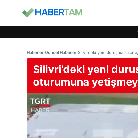
Haberler
›
Güncel Haberler
›
Silivri’deki yeni duruşma salon
Silivri’deki yeni dur
oturumuna yetişmey