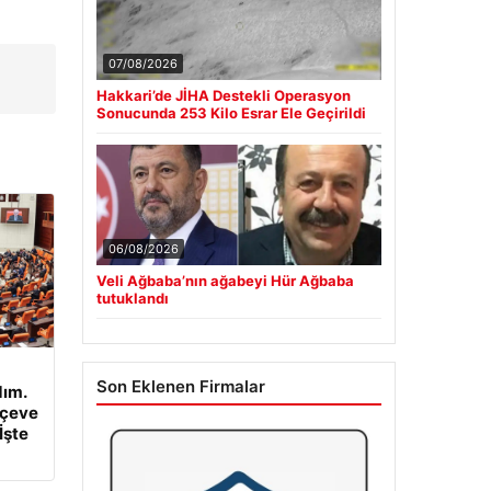
07/08/2026
Hakkari’de JİHA Destekli Operasyon
Sonucunda 253 Kilo Esrar Ele Geçirildi
06/08/2026
Veli Ağbaba’nın ağabeyi Hür Ağbaba
tutuklandı
Son Eklenen Firmalar
dım.
rçeve
İşte