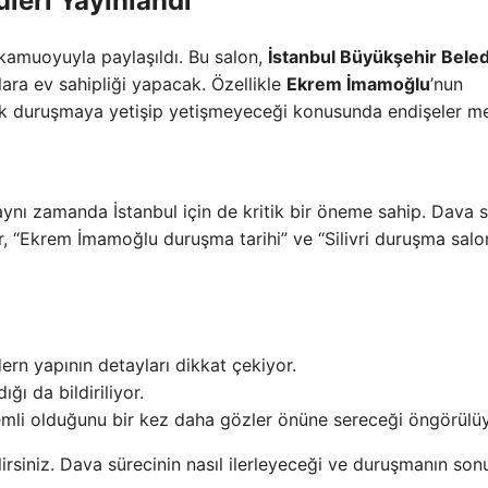
leri Yayınlandı
 kamuoyuyla paylaşıldı. Bu salon,
İstanbul Büyükşehir Beled
ara ev sahipliği yapacak. Özellikle
Ekrem İmamoğlu
’nun
ecek duruşmaya yetişip yetişmeyeceği konusunda endişeler m
ynı zamanda İstanbul için de kritik bir öneme sahip. Dava s
r, “Ekrem İmamoğlu duruşma tarihi” ve “Silivri duruşma salo
rn yapının detayları dikkat çekiyor.
ğı da bildiriliyor.
emli olduğunu bir kez daha gözler önüne sereceği öngörülüy
rsiniz. Dava sürecinin nasıl ilerleyeceği ve duruşmanın sonu