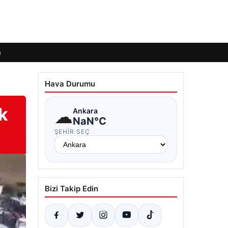
m
Hava Durumu
lk
☁
Ankara
NaN°C
ŞEHIR SEÇ
Bizi Takip Edin