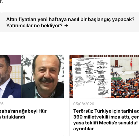
r.
Altın fiyatları yeni haftaya nasıl bir başlangıç yapacak?
Yatırımcılar ne bekliyor? →
26
05/08/2026
baba’nın ağabeyi Hür
Terörsüz Türkiye için tarihi a
 tutuklandı
360 milletvekili imza attı, çe
yasa teklifi Meclis’e sunuldu! 
ayrıntılar