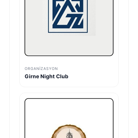
ORGANIZASYON
Girne Night Club