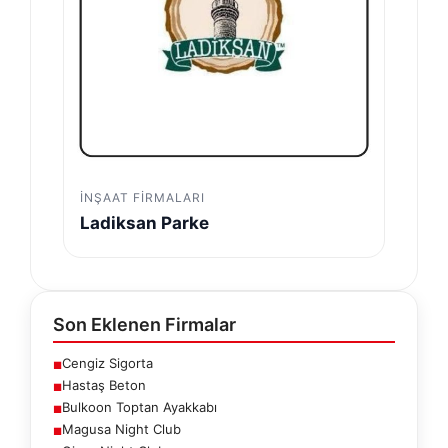
İNŞAAT FIRMALARI
Ladiksan Parke
Son Eklenen Firmalar
Cengiz Sigorta
■
Hastaş Beton
■
Bulkoon Toptan Ayakkabı
■
Magusa Night Club
■